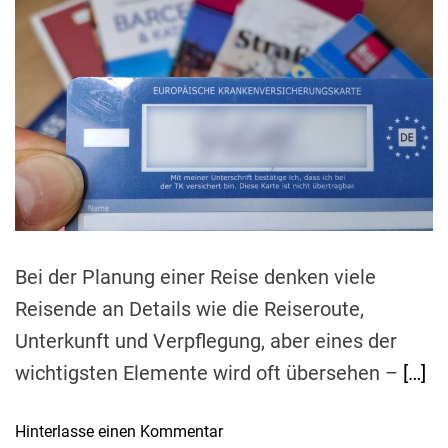
e
t
t
t
i
h
e
f
m
o
a
r
ü
t
h
e
d
r
r
e
e
a
r
d
:
t
i
W
m
i
e
e
Bei der Planung einer Reise denken viele
S
Reisende an Details wie die Reiseroute,
i
e
Unterkunft und Verpflegung, aber eines der
I
wichtigsten Elemente wird oft übersehen –
[…]
h
r
o
Hinterlasse einen Kommentar
e