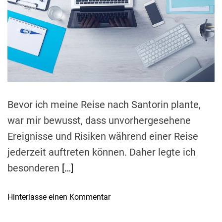
t
g
e
h
f
d
i
r
ü
e
n
a
r
M
d
s
t
e
i
e
t
m
i
e
e
n
o
Bevor ich meine Reise nach Santorin plante,
e
r
R
war mir bewusst, dass unvorhergesehene
a
e
Ereignisse und Risiken während einer Reise
:
i
U
jederzeit auftreten können. Daher legte ich
s
m
besonderen
[…]
e
f
a
a
u
o
Hinterlasse einen Kommentar
s
s
n
s
w
D