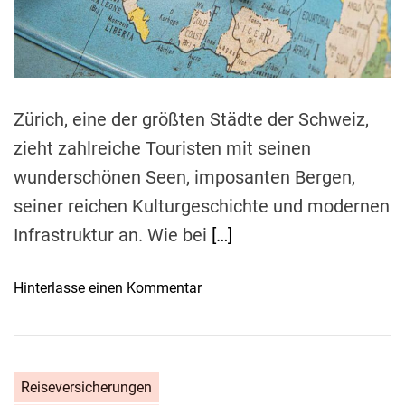
a
W
d
ä
t
i
h
m
l
e
e
Zürich, eine der größten Städte der Schweiz,
n
zieht zahlreiche Touristen mit seinen
S
i
wunderschönen Seen, imposanten Bergen,
e
seiner reichen Kulturgeschichte und modernen
d
Infrastruktur an. Wie bei
[…]
i
e
p
o
Hinterlasse einen Kommentar
a
n
s
S
s
i
e
c
Reiseversicherungen
n
h