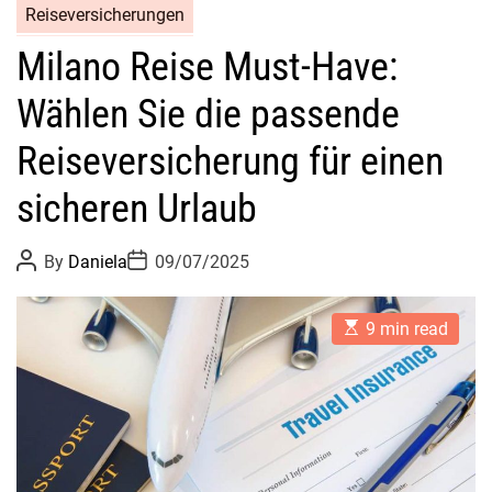
Reiseversicherungen
Milano Reise Must-Have:
Wählen Sie die passende
Reiseversicherung für einen
sicheren Urlaub
P
P
By
Daniela
09/07/2025
o
o
s
s
t
t
E
A
D
9 min read
s
u
a
t
t
t
i
h
e
m
o
a
r
t
e
d
r