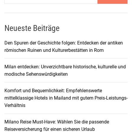
ü
n
o
a
r
d
o
M
P
t
g
e
r
s
Neueste Beiträge
x
e
e
s
i
i
r
Den Spuren der Geschichte folgen: Entdecken der antiken
k
s
l
römischen Ruinen und Kulturerbestätten in Rom
n
o
a
e
n
b
a
Milan entdecken: Unverzichtbare historische, kulturelle und
a
n
modische Sehenswürdigkeiten
l
i
v
y
s
s
Komfort und Bequemlichkeit: Empfehlenswerte
s
i
e
mittelklassige Hotels in Mailand mit gutem Preis-Leistungs-
e
Verhältnis
g
a
Milano Reise Must-Have: Wählen Sie die passende
Reiseversicherung für einen sicheren Urlaub