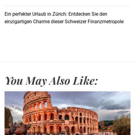
t
Ein perfekter Urlaub in Zürich: Entdecken Sie den
i
einzigartigen Charme dieser Schweizer Finanzmetropole
o
n
You May Also Like: