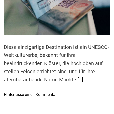
i
e
d
r
m
n
e
D
a
a
d
e
b
t
t
i
s
m
a
i
e
i
c
Diese einzigartige Destination ist ein UNESCO-
l
h
:
e
Weltkulturerbe, bekannt für ihre
W
r
beeindruckenden Klöster, die hoch oben auf
i
n
steilen Felsen errichtet sind, und für ihre
e
k
m
atemberaubende Natur. Möchte
[…]
ö
a
n
n
n
o
Hinterlasse einen Kommentar
d
e
n
i
n
H
e
i