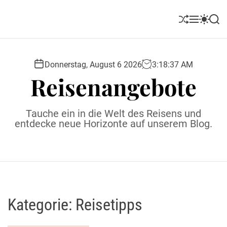
S
k
S
M
S
S
i
h
e
w
e
u
n
i
a
p
ff
u
t
r
t
l
c
c
Donnerstag, August 6 2026
3
:
18
:
39
AM
o
e
h
h
Reisenangebote
c
c
o
o
l
n
Tauche ein in die Welt des Reisens und
o
t
entdecke neue Horizonte auf unserem Blog.
r
e
m
o
n
d
t
e
Kategorie:
Reisetipps