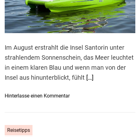
r
e
s
a
d
i
t
c
i
m
h
e
e
Im August erstrahlt die Insel Santorin unter
r
u
strahlendem Sonnenschein, das Meer leuchtet
n
in einem klaren Blau und wenn man von der
g
Insel aus hinunterblickt, fühlt
[…]
f
ü
r
o
Hinterlasse einen Kommentar
S
n
a
I
n
n
t
S
Reisetipps
o
a