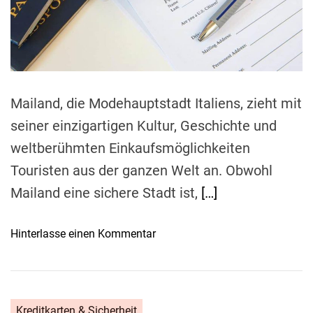
e
a
d
t
i
m
e
Mailand, die Modehauptstadt Italiens, zieht mit
seiner einzigartigen Kultur, Geschichte und
weltberühmten Einkaufsmöglichkeiten
Touristen aus der ganzen Welt an. Obwohl
Mailand eine sichere Stadt ist,
[…]
o
Hinterlasse einen Kommentar
n
M
i
l
Kreditkarten & Sicherheit