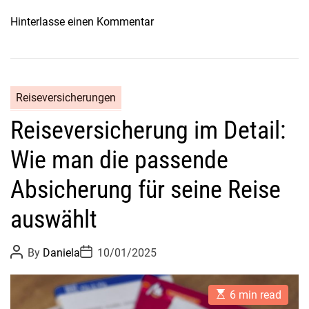
s
o
Hinterlasse einen Kommentar
d
n
u
D
w
e
i
u
s
Reiseversicherungen
t
s
Reiseversicherung im Detail:
s
e
c
n
Wie man die passende
h
m
l
u
Absicherung für seine Reise
a
s
n
auswählt
s
d
t
R
P
P
By
Daniela
10/01/2025
o
o
e
s
s
i
t
t
E
A
D
6 min read
s
s
u
a