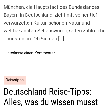
g
r
München, die Hauptstadt des Bundeslandes
f
e
Bayern in Deutschland, zieht mit seiner tief
ü
n
verwurzelten Kultur, schönen Natur und
r
B
e
e
weltbekannten Sehenswürdigkeiten zahlreiche
i
s
Touristen an. Ob Sie den
[…]
n
u
e
c
o
Hinterlasse einen Kommentar
n
h
n
s
i
R
i
n
e
c
Z
i
h
ü
Reisetipps
s
e
r
Deutschland Reise-Tipps:
e
r
i
v
e
c
Alles, was du wissen musst
e
n
h
r
U
: