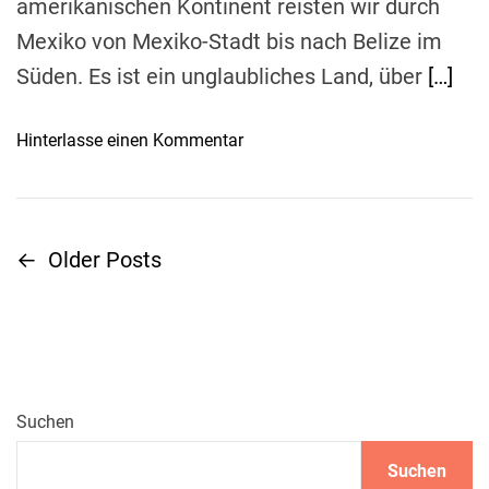
amerikanischen Kontinent reisten wir durch
u
e
n
n
Mexiko von Mexiko-Stadt bis nach Belize im
g
H
Süden. Es ist ein unglaubliches Land, über
[…]
,
i
S
m
o
Hinterlasse einen Kommentar
c
m
n
h
e
R
u
l
e
t
:
i
z
P
←
Older Posts
B
s
d
e
e
e
r
e
t
t
f
i
a
i
e
p
i
k
p
l
t
t
Suchen
s
s
e
f
r
u
Suchen
B