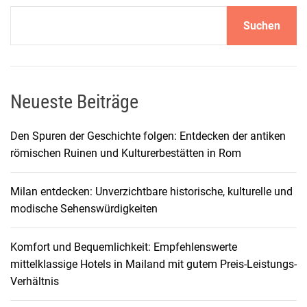
e
U
Suchen
i
m
s
f
e
a
n
s
:
Neueste Beiträge
s
D
e
i
n
Den Spuren der Geschichte folgen: Entdecken der antiken
e
d
römischen Ruinen und Kulturerbestätten in Rom
o
e
p
D
Milan entdecken: Unverzichtbare historische, kulturelle und
t
e
modische Sehenswürdigkeiten
i
c
m
k
Komfort und Bequemlichkeit: Empfehlenswerte
a
u
mittelklassige Hotels in Mailand mit gutem Preis-Leistungs-
l
n
Verhältnis
e
g
R
,