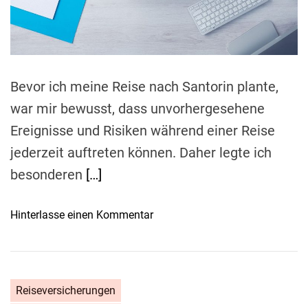
a
i
g
d
t
l
f
i
:
m
ü
e
W
r
i
e
Bevor ich meine Reise nach Santorin plante,
e
i
war mir bewusst, dass unvorhergesehene
m
n
Ereignisse und Risiken während einer Reise
a
e
n
n
jederzeit auftreten können. Daher legte ich
d
s
besonderen
[…]
i
i
e
c
o
Hinterlasse einen Kommentar
p
h
n
a
e
D
s
r
i
s
e
e
e
n
Reiseversicherungen
p
n
U