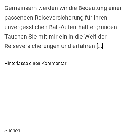
m
h
i
e
Gemeinsam werden wir die Bedeutung einer
e
n
passenden Reiseversicherung für Ihren
r
e
unvergesslichen Bali-Aufenthalt ergründen.
u
R
n
e
Tauchen Sie mit mir ein in die Welt der
g
i
Reiseversicherungen und erfahren
[…]
f
s
ü
e
o
Hinterlasse einen Kommentar
r
a
n
S
u
S
a
s
o
n
w
r
t
ä
g
o
h
l
r
l
o
i
t
s
n
r
Suchen
: