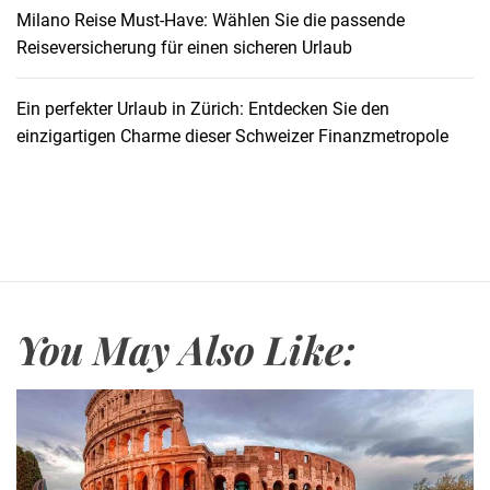
e
Milano Reise Must-Have: Wählen Sie die passende
S
i
Reiseversicherung für einen sicheren Urlaub
c
s
h
e
u
Ein perfekter Urlaub in Zürich: Entdecken Sie den
v
t
einzigartigen Charme dieser Schweizer Finanzmetropole
e
z
r
d
s
e
i
t
c
a
h
i
e
l
You May Also Like:
r
s
u
u
n
n
g
d
f
P
ü
r