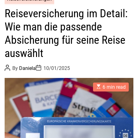
a
Reiseversicherung im Detail:
n
o
Wie man die passende
R
e
Absicherung für seine Reise
i
s
auswählt
e
M
P
P
By
Daniela
10/01/2025
o
o
u
s
s
s
t
t
E
A
D
6 min read
t
s
u
a
-
t
t
t
i
h
e
H
m
o
a
r
a
t
v
e
d
e
r
:
e