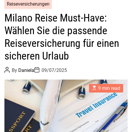
Reiseversicherungen
Milano Reise Must-Have:
Wählen Sie die passende
Reiseversicherung für einen
sicheren Urlaub
P
P
By
Daniela
09/07/2025
o
o
s
s
t
t
E
A
D
9 min read
s
u
a
t
t
t
i
h
e
m
o
a
r
t
e
d
r