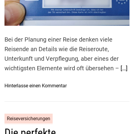
a
W
d
ä
t
i
h
m
l
e
e
Bei der Planung einer Reise denken viele
n
Reisende an Details wie die Reiseroute,
S
i
Unterkunft und Verpflegung, aber eines der
e
wichtigsten Elemente wird oft übersehen –
[…]
d
i
o
Hinterlasse einen Kommentar
e
n
p
R
a
e
s
i
s
Reiseversicherungen
s
e
Die perfekte
e
n