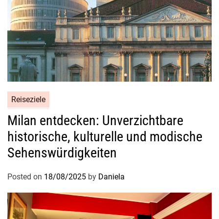
n
B
a
l
i
-
U
r
Reiseziele
l
Milan entdecken: Unverzichtbare
a
u
historische, kulturelle und modische
b
Sehenswürdigkeiten
Posted on
18/08/2025
by
Daniela