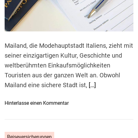
e
a
d
t
i
m
e
Mailand, die Modehauptstadt Italiens, zieht mit
seiner einzigartigen Kultur, Geschichte und
weltberühmten Einkaufsmöglichkeiten
Touristen aus der ganzen Welt an. Obwohl
Mailand eine sichere Stadt ist,
[…]
o
Hinterlasse einen Kommentar
n
M
i
l
Reiseversicherungen