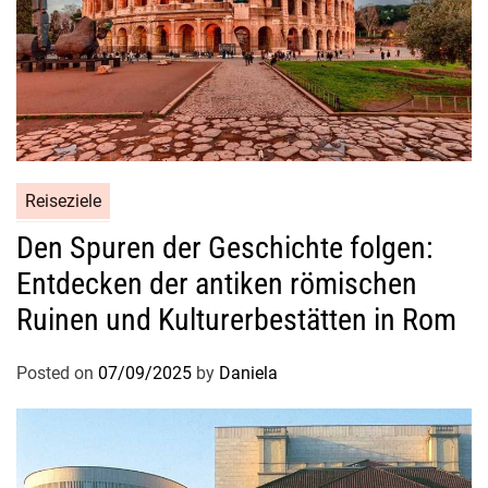
r
e
I
i
h
s
r
a
e
n
n
a
u
l
Reiseziele
n
y
b
Den Spuren der Geschichte folgen:
s
e
e
Entdecken der antiken römischen
s
Ruinen und Kulturerbestätten in Rom
c
h
Posted on
07/09/2025
by
Daniela
w
e
r
t
e