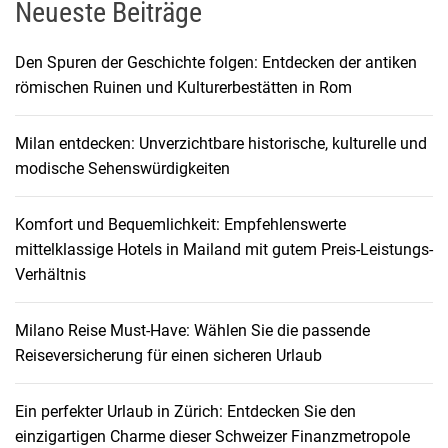
g
Neueste Beiträge
t
a
s
e
r
Den Spuren der Geschichte folgen: Entdecken der antiken
!
t
römischen Ruinen und Kulturerbestätten in Rom
n
:
D
a
Milan entdecken: Unverzichtbare historische, kulturelle und
i
modische Sehenswürdigkeiten
e
v
S
u
Komfort und Bequemlichkeit: Empfehlenswerte
i
c
mittelklassige Hotels in Mailand mit gutem Preis-Leistungs-
h
Verhältnis
g
e
n
a
Milano Reise Must-Have: Wählen Sie die passende
a
Reiseversicherung für einen sicheren Urlaub
c
t
h
Ein perfekter Urlaub in Zürich: Entdecken Sie den
d
i
einzigartigen Charme dieser Schweizer Finanzmetropole
e