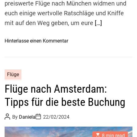
r
preiswerte Flüge nach München widmen und
?
a
euch einige wertvolle Ratschläge und Kniffe
n
mit auf den Weg geben, um eure
[…]
s
p
o
o
Hinterlasse einen Kommentar
r
n
t
G
l
ü
e
n
Flüge
i
s
t
Flüge nach Amsterdam:
t
f
i
Tipps für die beste Buchung
a
g
d
e
P
P
e
By
Daniela
22/02/2024
F
o
o
n
l
s
s
t
t
u
ü
E
A
D
8 min read