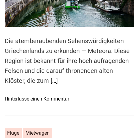
e
a
d
s
t
r
i
m
i
e
c
Die atemberaubenden Sehenswürdigkeiten
h
t
Griechenlands zu erkunden — Meteora. Diese
i
Region ist bekannt für ihre hoch aufragenden
g
Felsen und die darauf thronenden alten
e
n
Klöster, die zum
[…]
F
l
o
Hinterlasse einen Kommentar
u
n
g
W
e
i
s
e
Flüge
Mietwagen
n
m