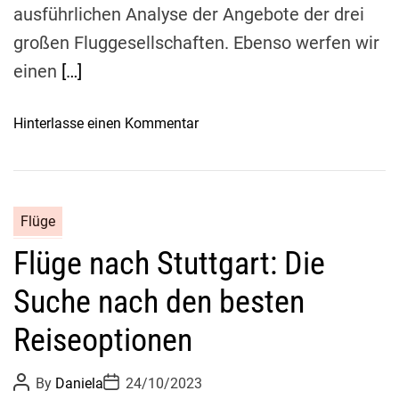
t
ausführlichen Analyse der Angebote der drei
d
großen Fluggesellschaften. Ebenso werfen wir
e
c
einen
[…]
k
e
o
Hinterlasse einen Kommentar
d
n
i
G
e
ü
b
n
Flüge
e
s
s
Flüge nach Stuttgart: Die
t
t
i
e
Suche nach den besten
g
n
e
Reiseoptionen
A
F
n
l
P
P
g
By
Daniela
24/10/2023
ü
o
o