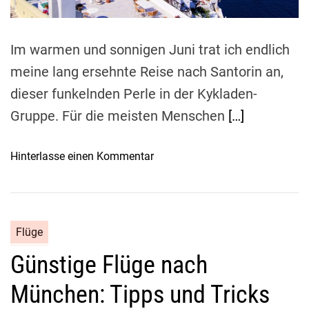
l
m
g
e
u
t
g
Im warmen und sonnigen Juni trat ich endlich
:
o
U
meine lang ersehnte Reise nach Santorin an,
d
m
dieser funkelnden Perle in der Kykladen-
e
f
r
Gruppe. Für die meisten Menschen
[…]
a
Z
s
w
s
o
Hinterlasse einen Kommentar
i
e
n
s
n
S
c
d
c
h
e
h
e
Flüge
r
w
n
R
Günstige Flüge nach
i
s
e
m
t
München: Tipps und Tricks
i
m
o
s