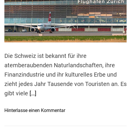
e
d
r
e
a
d
t
i
m
e
Die Schweiz ist bekannt für ihre
atemberaubenden Naturlandschaften, ihre
Finanzindustrie und ihr kulturelles Erbe und
zieht jedes Jahr Tausende von Touristen an. Es
gibt viele
[…]
o
Hinterlasse einen Kommentar
n
R