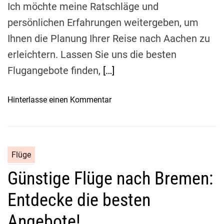
u
Ich möchte meine Ratschläge und
l
n
b
persönlichen Erfahrungen weitergeben, um
g
e
Ihnen die Planung Ihrer Reise nach Aachen zu
s
r
erleichtern. Lassen Sie uns die besten
l
g
o
:
Flugangebote finden,
[…]
s
A
e
l
o
Hinterlasse einen Kommentar
n
l
n
F
e
G
l
s
ü
u
,
n
Flüge
g
w
s
a
Günstige Flüge nach Bremen:
t
s
i
d
Entdecke die besten
g
u
e
Angebote!
w