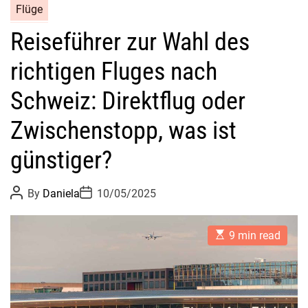
Flüge
Reiseführer zur Wahl des
richtigen Fluges nach
Schweiz: Direktflug oder
Zwischenstopp, was ist
günstiger?
P
P
By
Daniela
10/05/2025
o
o
s
s
t
t
E
A
D
9 min read
s
u
a
t
t
t
i
h
e
m
o
a
r
t