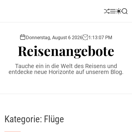
S
k
S
M
S
S
i
h
e
w
e
u
n
i
a
p
ff
u
t
r
t
l
c
c
Donnerstag, August 6 2026
1
:
13
:
08
PM
o
e
h
h
Reisenangebote
c
c
o
o
l
n
Tauche ein in die Welt des Reisens und
o
t
entdecke neue Horizonte auf unserem Blog.
r
e
m
o
n
d
t
e
Kategorie:
Flüge