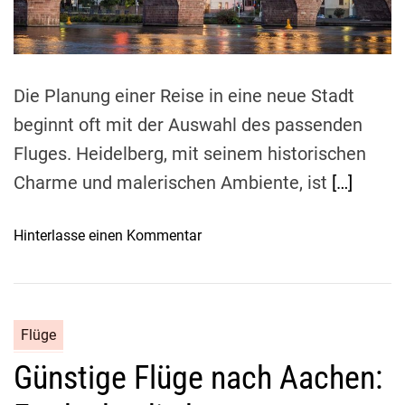
e
t
r
i
m
l
e
i
Die Planung einer Reise in eine neue Stadt
n
:
beginnt oft mit der Auswahl des passenden
U
Fluges. Heidelberg, mit seinem historischen
m
Charme und malerischen Ambiente, ist
[…]
f
a
s
o
Hinterlasse einen Kommentar
s
n
e
E
n
n
d
t
Flüge
e
s
L
Günstige Flüge nach Aachen:
p
ö
a