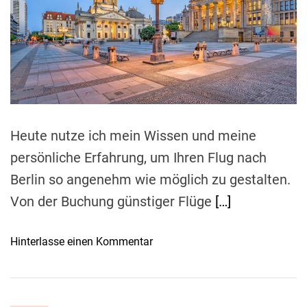
e
n
m
d
d
r
:
e
e
T
a
d
i
t
p
i
m
p
e
s
Heute nutze ich mein Wissen und meine
f
ü
persönliche Erfahrung, um Ihren Flug nach
r
Berlin so angenehm wie möglich zu gestalten.
d
Von der Buchung günstiger Flüge
[…]
i
e
b
o
Hinterlasse einen Kommentar
e
n
s
E
t
i