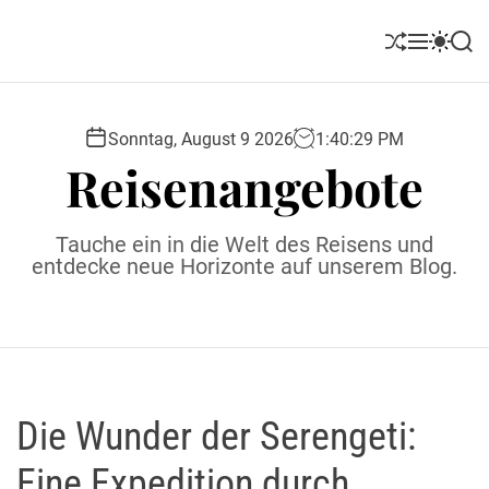
S
k
S
M
S
S
i
h
e
w
e
u
n
i
a
p
ff
u
t
r
t
l
c
c
Sonntag, August 9 2026
1
:
40
:
30
PM
o
e
h
h
Reisenangebote
c
c
o
o
l
n
Tauche ein in die Welt des Reisens und
o
t
entdecke neue Horizonte auf unserem Blog.
r
e
m
o
n
d
t
e
Die Wunder der Serengeti:
Eine Expedition durch