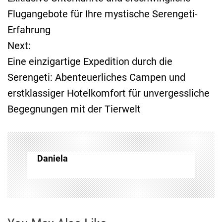
e
Flugangebote für Ihre mystische Serengeti-
Erfahrung
i
Next:
t
Eine einzigartige Expedition durch die
Serengeti: Abenteuerliches Campen und
r
erstklassiger Hotelkomfort für unvergessliche
a
Begegnungen mit der Tierwelt
g
s
Daniela
n
a