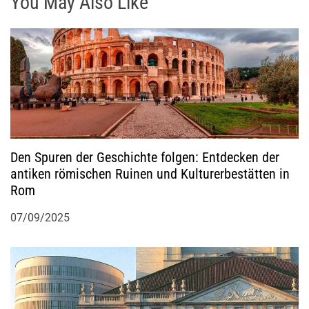
v
You May Also Like
i
g
a
t
Den Spuren der Geschichte folgen: Entdecken der
i
antiken römischen Ruinen und Kulturerbestätten in
Rom
o
07/09/2025
n