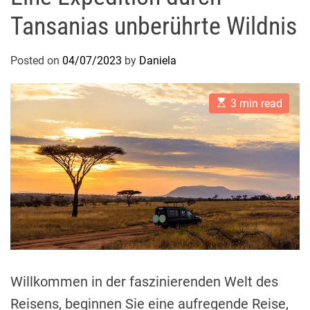
Tansanias unberührte Wildnis
Posted on
04/07/2023
by
Daniela
E
3 min read
s
t
i
m
a
t
e
d
r
e
a
d
t
i
m
e
Willkommen in der faszinierenden Welt des
Reisens, beginnen Sie eine aufregende Reise,