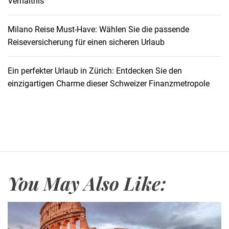
Verhältnis
n
e
E
Milano Reise Must-Have: Wählen Sie die passende
x
Reiseversicherung für einen sicheren Urlaub
p
e
Ein perfekter Urlaub in Zürich: Entdecken Sie den
d
einzigartigen Charme dieser Schweizer Finanzmetropole
i
t
i
o
n
d
u
You May Also Like:
r
c
h
T