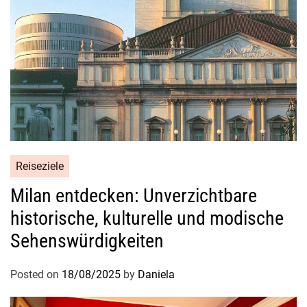
W
i
l
d
n
i
s
Reiseziele
Milan entdecken: Unverzichtbare
historische, kulturelle und modische
Sehenswürdigkeiten
Posted on
18/08/2025
by
Daniela