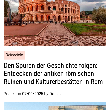
a
n
s
a
n
i
a
s
u
Reiseziele
n
b
Den Spuren der Geschichte folgen:
e
Entdecken der antiken römischen
r
Ruinen und Kulturerbestätten in Rom
ü
h
Posted on
07/09/2025
by
Daniela
r
t
e