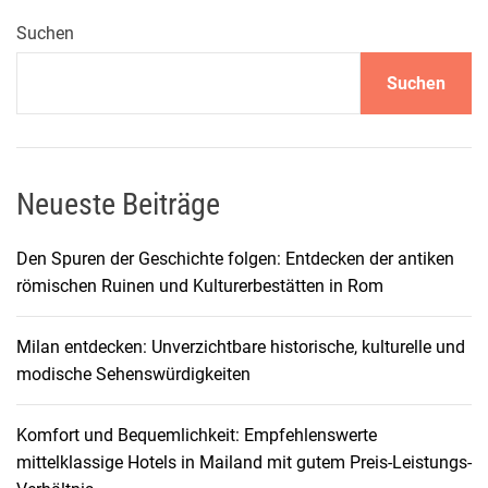
d
e
Suchen
r
Suchen
d
e
r
S
e
Neueste Beiträge
r
e
Den Spuren der Geschichte folgen: Entdecken der antiken
n
römischen Ruinen und Kulturerbestätten in Rom
g
e
Milan entdecken: Unverzichtbare historische, kulturelle und
t
modische Sehenswürdigkeiten
i
:
Komfort und Bequemlichkeit: Empfehlenswerte
E
mittelklassige Hotels in Mailand mit gutem Preis-Leistungs-
i