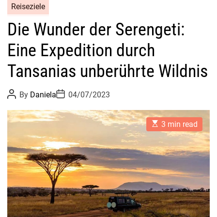
Reiseziele
Die Wunder der Serengeti:
Eine Expedition durch
Tansanias unberührte Wildnis
P
P
By
Daniela
04/07/2023
o
o
s
s
t
t
E
A
D
3 min read
s
u
a
t
t
t
i
h
e
m
o
a
r
t
e
d
r
e
a
d