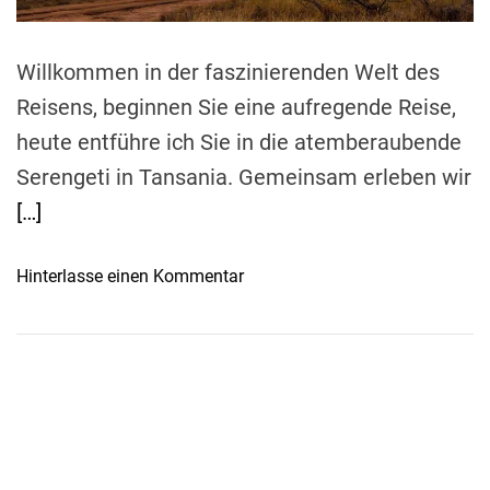
t
i
m
e
Willkommen in der faszinierenden Welt des
Reisens, beginnen Sie eine aufregende Reise,
heute entführe ich Sie in die atemberaubende
Serengeti in Tansania. Gemeinsam erleben wir
[…]
o
Hinterlasse einen Kommentar
n
D
i
e
W
u
n