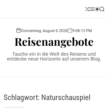
S
k
S
M
S
S
i
h
e
w
e
u
n
i
a
p
ff
u
t
r
t
l
c
c
Donnerstag, August 6 2026
9
:
08
:
14
PM
o
e
h
h
Reisenangebote
c
c
o
o
l
n
Tauche ein in die Welt des Reisens und
o
t
entdecke neue Horizonte auf unserem Blog.
r
e
m
o
n
d
t
e
Schlagwort:
Naturschauspiel