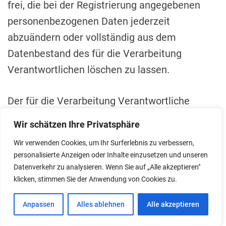
frei, die bei der Registrierung angegebenen
personenbezogenen Daten jederzeit
abzuändern oder vollständig aus dem
Datenbestand des für die Verarbeitung
Verantwortlichen löschen zu lassen.
Der für die Verarbeitung Verantwortliche
erteilt jeder betroffenen Person jederzeit auf
Wir schätzen Ihre Privatsphäre
Anfrage Auskunft darüber, welche
Wir verwenden Cookies, um Ihr Surferlebnis zu verbessern,
personenbezogenen Daten über die betroffene
personalisierte Anzeigen oder Inhalte einzusetzen und unseren
Person gespeichert sind. Ferner berichtigt oder
Datenverkehr zu analysieren. Wenn Sie auf „Alle akzeptieren"
klicken, stimmen Sie der Anwendung von Cookies zu.
löscht der für die Verarbeitung Verantwortliche
personenbezogene Daten auf Wunsch oder
Anpassen
Alles ablehnen
Alle akzeptieren
Hinweis der betroffenen Person, soweit dem