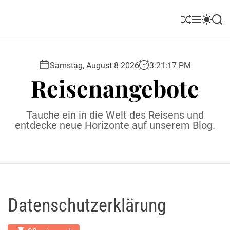
S
k
S
M
S
S
i
h
e
w
e
u
n
i
a
p
ff
u
t
r
t
l
c
c
Samstag, August 8 2026
3
:
21
:
18
PM
o
e
h
h
Reisenangebote
c
c
o
o
l
n
Tauche ein in die Welt des Reisens und
o
t
entdecke neue Horizonte auf unserem Blog.
r
e
m
o
n
d
t
e
Datenschutzerklärung