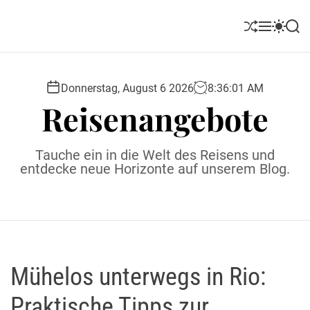
S
k
S
M
S
S
i
h
e
w
e
u
n
i
a
p
ff
u
t
r
t
l
c
c
Donnerstag, August 6 2026
8
:
36
:
02
AM
o
e
h
h
Reisenangebote
c
c
o
o
l
n
Tauche ein in die Welt des Reisens und
o
t
entdecke neue Horizonte auf unserem Blog.
r
e
m
o
n
d
t
e
Mühelos unterwegs in Rio:
Praktische Tipps zur