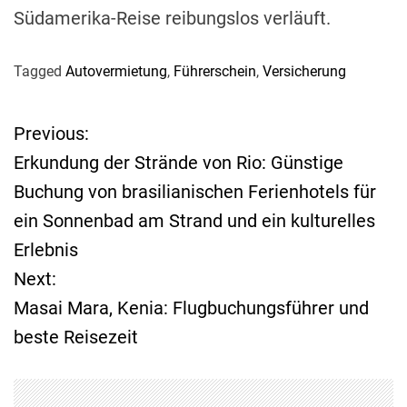
Südamerika-Reise reibungslos verläuft.
Tagged
Autovermietung
,
Führerschein
,
Versicherung
Previous:
B
Erkundung der Strände von Rio: Günstige
e
Buchung von brasilianischen Ferienhotels für
ein Sonnenbad am Strand und ein kulturelles
i
Erlebnis
t
Next:
Masai Mara, Kenia: Flugbuchungsführer und
r
beste Reisezeit
a
g