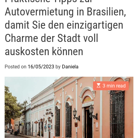
Autovermietung in Brasilien,
damit Sie den einzigartigen
Charme der Stadt voll
auskosten können
Posted on
16/05/2023
by
Daniela
E
3 min read
s
t
i
m
a
t
e
d
r
e