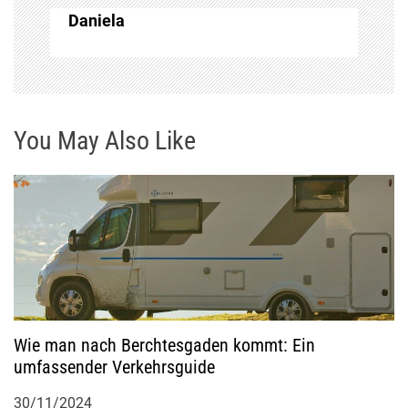
Daniela
s
n
a
You May Also Like
v
i
g
a
t
Wie man nach Berchtesgaden kommt: Ein
umfassender Verkehrsguide
i
30/11/2024