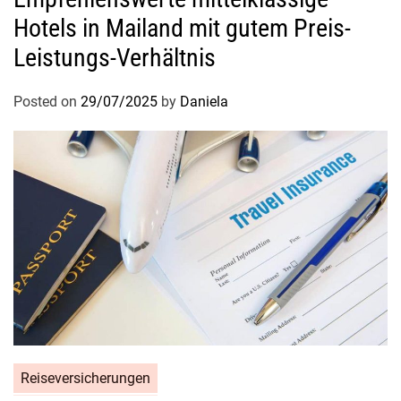
e
Hotels in Mailand mit gutem Preis-
K
Leistungs-Verhältnis
r
e
Posted on
29/07/2025
by
Daniela
d
i
t
k
a
r
t
e
u
n
d
g
e
Reiseversicherungen
n