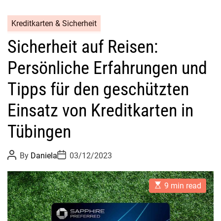
i
c
Kreditkarten & Sicherheit
h
Sicherheit auf Reisen:
e
r
Persönliche Erfahrungen und
h
e
Tipps für den geschützten
i
t
Einsatz von Kreditkarten in
s
Tübingen
-
T
P
P
i
By
Daniela
03/12/2023
o
o
p
s
s
t
t
p
E
A
D
9 min read
s
s
u
a
t
t
t
f
i
h
e
ü
m
o