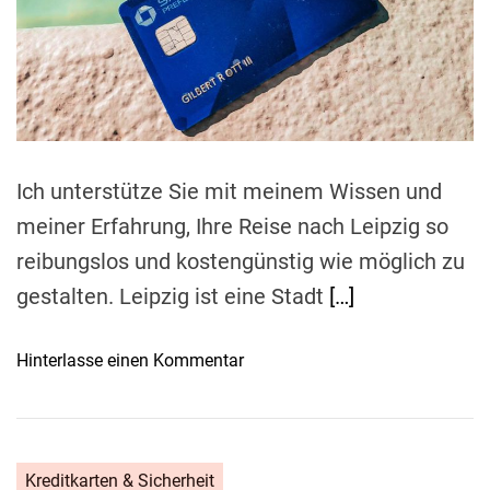
d
:
-
r
P
e
u
a
e
n
d
r
t
d
i
s
m
W
ö
e
e
n
r
Ich unterstütze Sie mit meinem Wissen und
l
t
meiner Erfahrung, Ihre Reise nach Leipzig so
i
s
c
reibungslos und kostengünstig wie möglich zu
i
h
c
gestalten. Leipzig ist eine Stadt
[…]
e
h
E
e
o
Hinterlasse einen Kommentar
r
r
n
f
h
W
a
e
i
h
i
e
r
Kreditkarten & Sicherheit
t