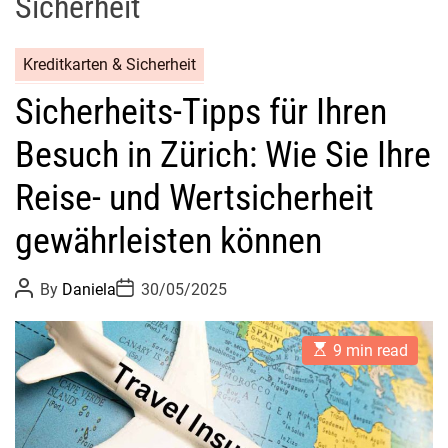
Sicherheit
Kreditkarten & Sicherheit
Sicherheits-Tipps für Ihren
Besuch in Zürich: Wie Sie Ihre
Reise- und Wertsicherheit
gewährleisten können
P
P
By
Daniela
30/05/2025
o
o
s
s
t
t
E
A
D
9 min read
s
u
a
t
t
t
i
h
e
m
o
a
r
t