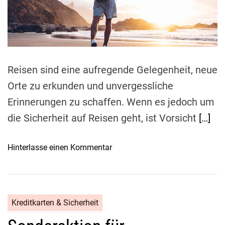
:
h
a
B
r
d
t
e
e
i
q
m
p
e
u
e
e
r
Reisen sind eine aufregende Gelegenheit, neue
m
s
Orte zu erkunden und unvergessliche
e
ö
Erinnerungen zu schaffen. Wenn es jedoch um
u
n
n
l
die Sicherheit auf Reisen geht, ist Vorsicht
[…]
d
i
s
c
o
Hinterlasse einen Kommentar
i
h
n
c
e
S
h
S
i
e
i
c
r
Kreditkarten & Sicherheit
c
h
e
h
e