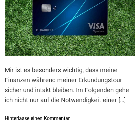
a
r
r
t
e
I
d
h
r
e
r
a
e
d
t
n
i
B
m
e
e
s
Mir ist es besonders wichtig, dass meine
u
Finanzen während meiner Erkundungstour
c
sicher und intakt bleiben. Im Folgenden gehe
h
i
ich nicht nur auf die Notwendigkeit einer
[…]
n
Z
o
Hinterlasse einen Kommentar
ü
n
r
S
i