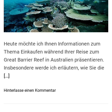
b
i
t
i
e
e
n
t
d
t
r
h
k
e
r
a
a
a
u
d
b
r
t
g
e
t
i
u
m
r
e
e
Heute möchte ich Ihnen Informationen zum
n
:
n
d
Thema Einkaufen während Ihrer Reise zum
E
z
x
Great Barrier Reef in Australien präsentieren.
u
k
Insbesondere werde ich erläutern, wie Sie die
m
l
[…]
s
u
i
s
c
i
o
Hinterlasse einen Kommentar
h
v
n
e
e
S
r
A
o