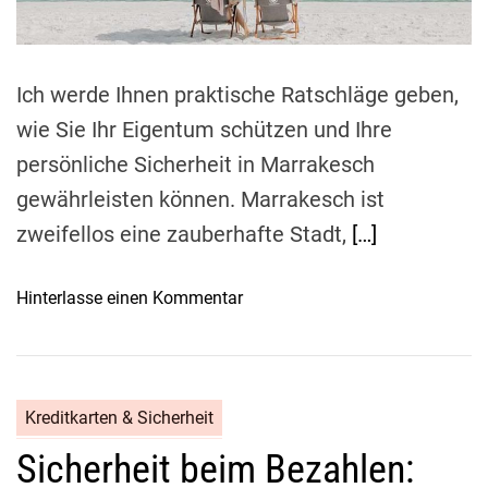
a
a
n
d
n
r
t
g
i
e
e
m
n
e
Ich werde Ihnen praktische Ratschläge geben,
s
u
c
wie Sie Ihr Eigentum schützen und Ihre
n
h
persönliche Sicherheit in Marrakesch
d
ü
gewährleisten können. Marrakesch ist
s
t
i
z
zweifellos eine zauberhafte Stadt,
[…]
c
t
h
e
o
Hinterlasse einen Kommentar
e
n
n
r
E
S
r
i
i
e
n
c
i
Kreditkarten & Sicherheit
s
h
s
a
Sicherheit beim Bezahlen:
e
e
t
r