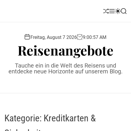
S
k
S
M
S
S
i
h
e
w
e
u
n
i
a
p
ff
u
t
r
t
l
c
c
Freitag, August 7 2026
9
:
00
:
59
AM
o
e
h
h
Reisenangebote
c
c
o
o
l
n
Tauche ein in die Welt des Reisens und
o
t
entdecke neue Horizonte auf unserem Blog.
r
e
m
o
n
d
t
e
Kategorie:
Kreditkarten &