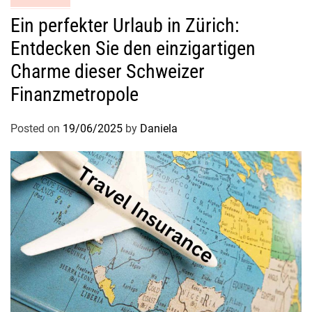
f
s
Ein perfekter Urlaub in Zürich:
s
Entdecken Sie den einzigartigen
c
Charme dieser Schweizer
h
u
Finanzmetropole
t
z
Posted on
19/06/2025
by
Daniela
!