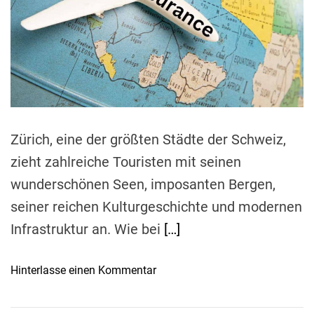
e
d
r
e
a
d
t
i
m
e
Zürich, eine der größten Städte der Schweiz,
zieht zahlreiche Touristen mit seinen
wunderschönen Seen, imposanten Bergen,
seiner reichen Kulturgeschichte und modernen
Infrastruktur an. Wie bei
[…]
o
Hinterlasse einen Kommentar
n
S