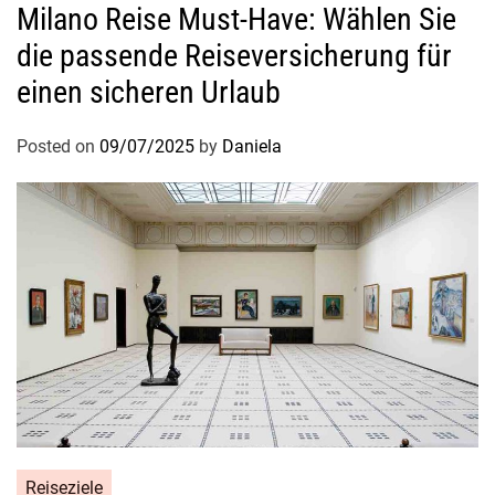
Milano Reise Must-Have: Wählen Sie
i
die passende Reiseversicherung für
e
ß
einen sicheren Urlaub
e
n
Posted on
09/07/2025
by
Daniela
S
i
e
d
e
n
E
i
n
k
a
u
Reiseziele