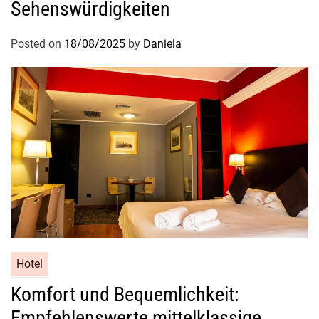
Sehenswürdigkeiten
n
c
e
h
Posted on
18/08/2025
by
Daniela
n
t
i
g
e
O
p
t
i
o
n
f
ü
r
Hotel
I
Komfort und Bequemlichkeit:
h
Empfehlenswerte mittelklassige
r