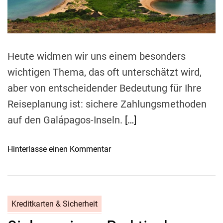
a
d
t
T
t
r
k
i
ü
r
m
a
b
e
a
r
i
k
Heute widmen wir uns einem besonders
t
n
e
e
g
wichtigen Thema, das oft unterschätzt wird,
s
f
e
aber von entscheidender Bedeutung für Ihre
c
ü
n
h
Reiseplanung ist: sichere Zahlungsmethoden
r
:
I
auf den Galápagos-Inseln.
[…]
S
h
c
r
o
Hinterlasse einen Kommentar
h
e
n
ü
R
S
t
e
i
z
i
c
e
Kreditkarten & Sicherheit
s
h
n
e