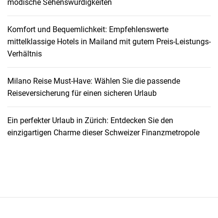
modische Sehenswürdigkeiten
r
r
d
e
t
E
s
Komfort und Bequemlichkeit: Empfehlenswerte
e
i
mittelklassige Hotels in Mailand mit gutem Preis-Leistungs-
n
n
Verhältnis
b
k
e
a
s
u
Milano Reise Must-Have: Wählen Sie die passende
i
f
Reiseversicherung für einen sicheren Urlaub
t
e
z
n
Ein perfekter Urlaub in Zürich: Entdecken Sie den
e
i
einzigartigen Charme dieser Schweizer Finanzmetropole
r
m
i
G
n
r
G
e
r
a
a
t
n
B