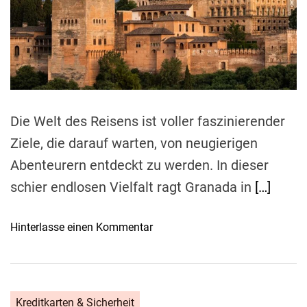
d
f
r
T
d
e
i
a
e
d
p
n
t
p
i
G
m
s
a
e
z
l
u
Die Welt des Reisens ist voller faszinierender
á
r
Ziele, die darauf warten, von neugierigen
p
V
a
Abenteurern entdeckt zu werden. In dieser
e
g
schier endlosen Vielfalt ragt Granada in
[…]
r
o
h
s
i
o
Hinterlasse einen Kommentar
-
n
n
I
d
S
n
e
o
s
r
n
e
Kreditkarten & Sicherheit
u