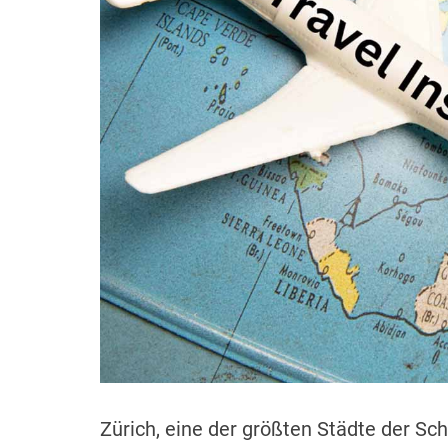
r
n
t
Zürich, eine der größten Städte der Sch