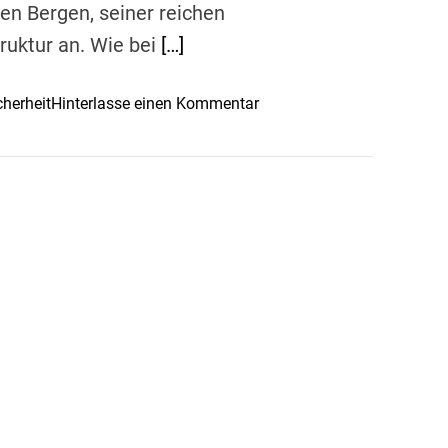
n Bergen, seiner reichen
ruktur an. Wie bei
[…]
o
cherheit
Hinterlasse einen Kommentar
n
S
i
c
h
e
r
h
e
i
t
s
-