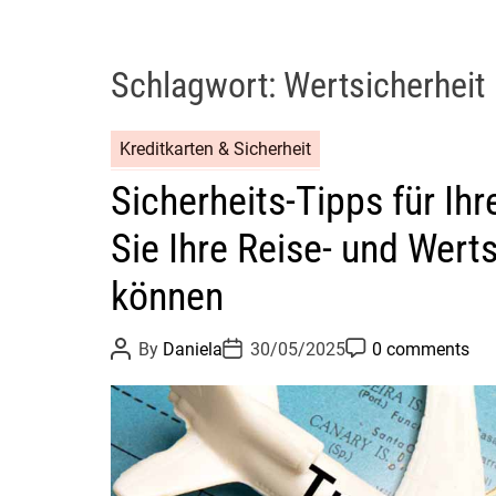
Schlagwort:
Wertsicherheit
Kreditkarten & Sicherheit
Sicherheits-Tipps für Ihr
Sie Ihre Reise- und Wert
können
P
P
P
By
Daniela
30/05/2025
0 comments
o
o
o
s
s
s
t
t
t
A
D
C
u
a
o
t
t
m
h
e
m
o
e