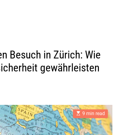
en Besuch in Zürich: Wie
sicherheit gewährleisten
E
9 min read
s
t
i
m