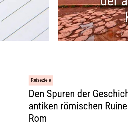
der 
Reiseziele
Den Spuren der Geschich
antiken römischen Ruinen
Rom