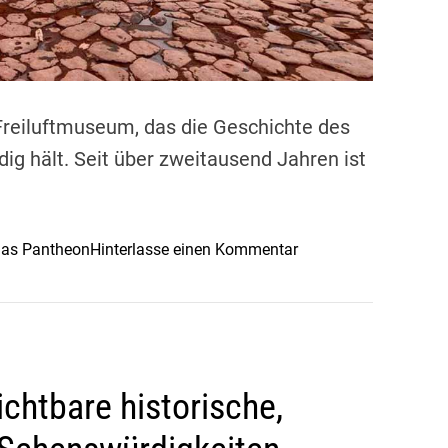
 Freiluftmuseum, das die Geschichte des
ig hält. Seit über zweitausend Jahren ist
o
as Pantheon
Hinterlasse einen Kommentar
n
D
e
n
S
chtbare historische,
p
u