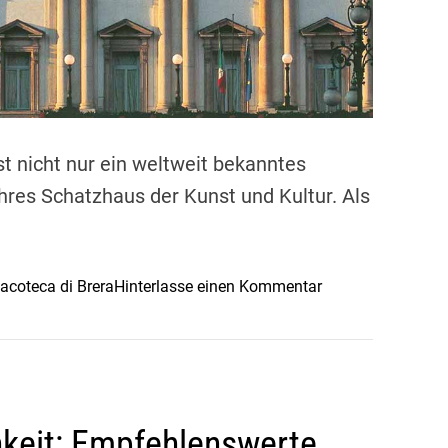
l
g
e
n
:
E
n
st nicht nur ein weltweit bekanntes
t
hres Schatzhaus der Kunst und Kultur. Als
d
e
c
k
o
acoteca di Brera
Hinterlasse einen Kommentar
e
n
n
M
d
i
e
l
r
a
a
keit: Empfehlenswerte
n