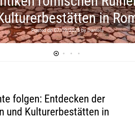
antiken römischen Ruine
Kulturerbestätten in Ro
Posted on
07/09/2025
by
Daniela
te folgen: Entdecken der
 und Kulturerbestätten in