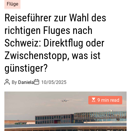
Flüge
Reiseführer zur Wahl des
richtigen Fluges nach
Schweiz: Direktflug oder
Zwischenstopp, was ist
günstiger?
P
P
By
Daniela
10/05/2025
o
o
s
s
t
t
E
A
D
9 min read
s
u
a
t
t
t
i
h
e
m
o
a
r
t