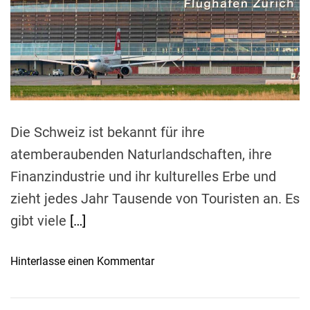
e
d
r
e
a
d
t
i
m
e
Die Schweiz ist bekannt für ihre
atemberaubenden Naturlandschaften, ihre
Finanzindustrie und ihr kulturelles Erbe und
zieht jedes Jahr Tausende von Touristen an. Es
gibt viele
[…]
o
Hinterlasse einen Kommentar
n
R