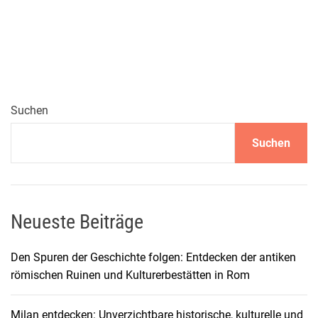
e
i
s
e
f
ü
h
Suchen
r
Suchen
e
r
z
u
r
Neueste Beiträge
W
a
Den Spuren der Geschichte folgen: Entdecken der antiken
h
römischen Ruinen und Kulturerbestätten in Rom
l
d
Milan entdecken: Unverzichtbare historische, kulturelle und