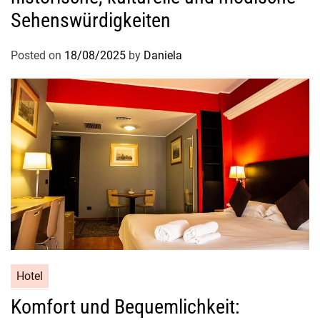
p
Sehenswürdigkeiten
p
,
Posted on
18/08/2025
by
Daniela
w
a
s
i
s
t
g
ü
n
s
t
i
g
Hotel
e
Komfort und Bequemlichkeit:
r