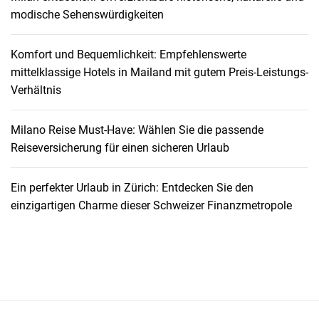
e
modische Sehenswürdigkeiten
s
r
Komfort und Bequemlichkeit: Empfehlenswerte
i
mittelklassige Hotels in Mailand mit gutem Preis-Leistungs-
c
Verhältnis
h
t
i
Milano Reise Must-Have: Wählen Sie die passende
g
Reiseversicherung für einen sicheren Urlaub
e
n
Ein perfekter Urlaub in Zürich: Entdecken Sie den
F
einzigartigen Charme dieser Schweizer Finanzmetropole
l
u
g
e
s
n