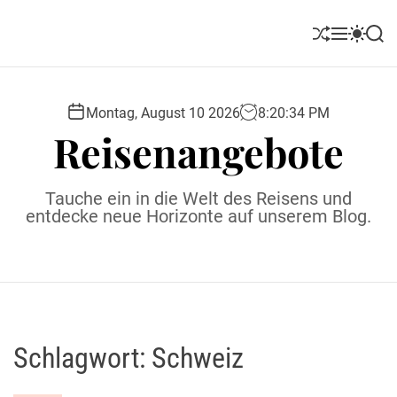
S
k
S
M
S
S
i
h
e
w
e
u
n
i
a
p
ff
u
t
r
t
l
c
c
Montag, August 10 2026
8
:
20
:
35
PM
o
e
h
h
Reisenangebote
c
c
o
o
l
n
Tauche ein in die Welt des Reisens und
o
t
entdecke neue Horizonte auf unserem Blog.
r
e
m
o
n
d
t
e
Schlagwort:
Schweiz