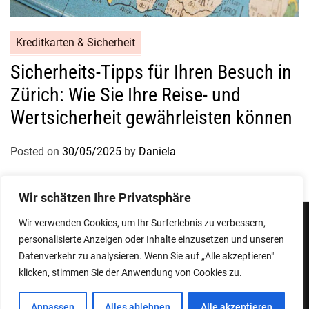
Kreditkarten & Sicherheit
Sicherheits-Tipps für Ihren Besuch in
Zürich: Wie Sie Ihre Reise- und
Wertsicherheit gewährleisten können
Posted on
30/05/2025
by
Daniela
Wir schätzen Ihre Privatsphäre
Wir verwenden Cookies, um Ihr Surferlebnis zu verbessern,
personalisierte Anzeigen oder Inhalte einzusetzen und unseren
Impressum
Datenschutzerklärung
Datenverkehr zu analysieren. Wenn Sie auf „Alle akzeptieren"
klicken, stimmen Sie der Anwendung von Cookies zu.
Copyright © 2026
Designed & Developed by
ThemeinWP Team
Anpassen
Alles ablehnen
Alle akzeptieren