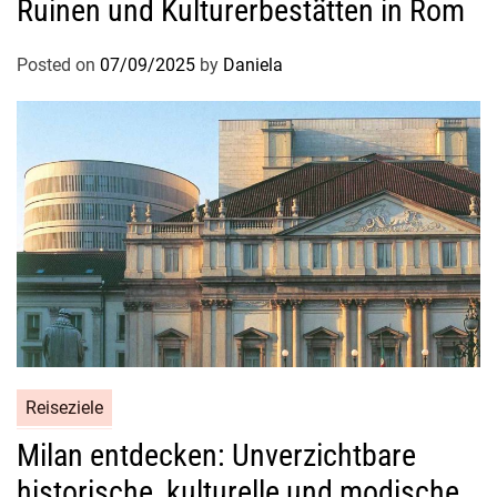
Ruinen und Kulturerbestätten in Rom
l
u
Posted on
07/09/2025
by
Daniela
g
o
d
e
r
Z
w
i
s
c
h
e
n
Reiseziele
s
Milan entdecken: Unverzichtbare
t
o
historische, kulturelle und modische