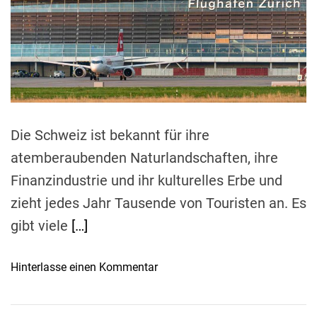
e
d
r
e
a
d
t
i
m
e
Die Schweiz ist bekannt für ihre
atemberaubenden Naturlandschaften, ihre
Finanzindustrie und ihr kulturelles Erbe und
zieht jedes Jahr Tausende von Touristen an. Es
gibt viele
[…]
o
Hinterlasse einen Kommentar
n
R