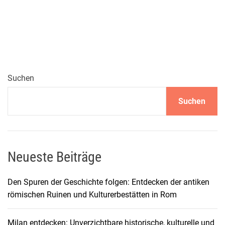
e
i
s
e
f
ü
h
Suchen
r
Suchen
e
r
z
u
r
Neueste Beiträge
W
a
Den Spuren der Geschichte folgen: Entdecken der antiken
h
römischen Ruinen und Kulturerbestätten in Rom
l
d
Milan entdecken: Unverzichtbare historische, kulturelle und