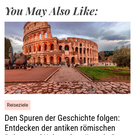
a
You May Also Like:
c
h
S
c
h
w
e
i
z
:
D
i
r
Reiseziele
e
k
Den Spuren der Geschichte folgen:
t
Entdecken der antiken römischen
f