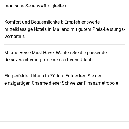
e
modische Sehenswürdigkeiten
s
r
Komfort und Bequemlichkeit: Empfehlenswerte
i
mittelklassige Hotels in Mailand mit gutem Preis-Leistungs-
c
Verhältnis
h
t
i
Milano Reise Must-Have: Wählen Sie die passende
g
Reiseversicherung für einen sicheren Urlaub
e
n
Ein perfekter Urlaub in Zürich: Entdecken Sie den
F
einzigartigen Charme dieser Schweizer Finanzmetropole
l
u
g
e
s
n