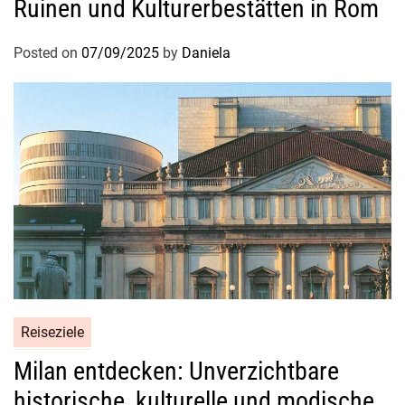
Ruinen und Kulturerbestätten in Rom
l
u
Posted on
07/09/2025
by
Daniela
g
o
d
e
r
Z
w
i
s
c
h
e
n
Reiseziele
s
Milan entdecken: Unverzichtbare
t
o
historische, kulturelle und modische