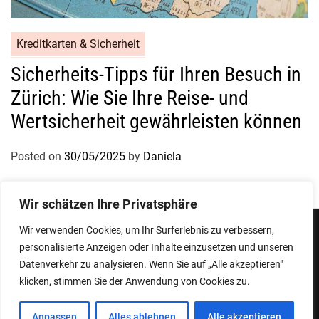
Kreditkarten & Sicherheit
Sicherheits-Tipps für Ihren Besuch in
Zürich: Wie Sie Ihre Reise- und
Wertsicherheit gewährleisten können
Posted on
30/05/2025
by
Daniela
Wir schätzen Ihre Privatsphäre
Wir verwenden Cookies, um Ihr Surferlebnis zu verbessern,
personalisierte Anzeigen oder Inhalte einzusetzen und unseren
Impressum
Datenschutzerklärung
Datenverkehr zu analysieren. Wenn Sie auf „Alle akzeptieren"
klicken, stimmen Sie der Anwendung von Cookies zu.
Copyright © 2026
Designed & Developed by
ThemeinWP Team
Anpassen
Alles ablehnen
Alle akzeptieren