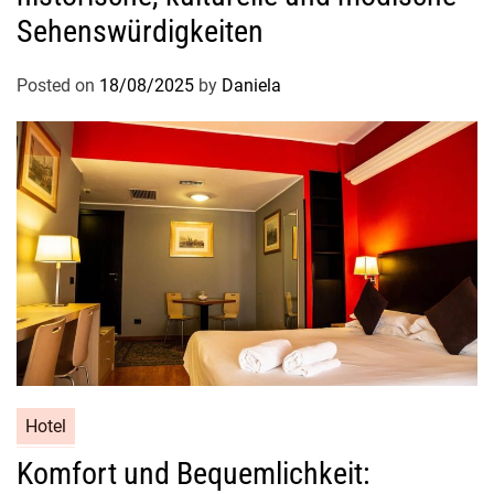
p
Sehenswürdigkeiten
p
,
Posted on
18/08/2025
by
Daniela
w
a
s
i
s
t
g
ü
n
s
t
i
g
Hotel
e
Komfort und Bequemlichkeit:
r