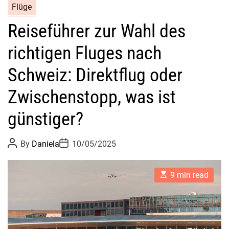
Flüge
Reiseführer zur Wahl des
richtigen Fluges nach
Schweiz: Direktflug oder
Zwischenstopp, was ist
günstiger?
P
P
By
Daniela
10/05/2025
o
o
s
s
t
t
E
A
D
9 min read
s
u
a
t
t
t
i
h
e
m
o
a
r
t