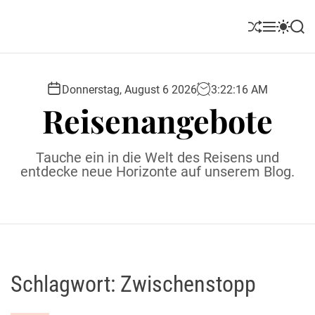
S
k
S
M
S
S
i
h
e
w
e
u
n
i
a
p
ff
u
t
r
t
l
c
c
Donnerstag, August 6 2026
3
:
22
:
16
AM
o
e
h
h
Reisenangebote
c
c
o
o
l
n
Tauche ein in die Welt des Reisens und
o
t
entdecke neue Horizonte auf unserem Blog.
r
e
m
o
n
d
t
e
Schlagwort:
Zwischenstopp