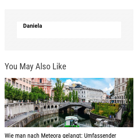
a
g
Daniela
s
n
You May Also Like
a
v
i
g
a
Wie man nach Meteora gelangt: Umfassender