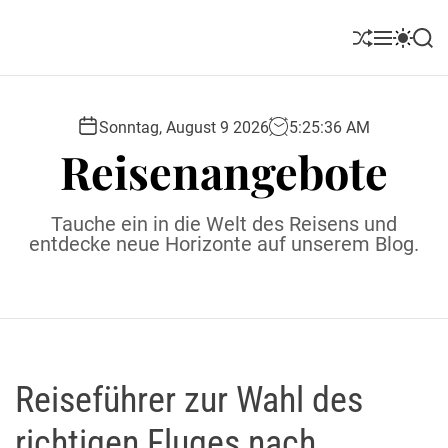
S
k
S
M
S
S
i
h
e
w
e
u
n
i
a
p
ff
u
t
r
t
l
c
c
Sonntag, August 9 2026
5
:
25
:
38
AM
o
e
h
h
Reisenangebote
c
c
o
o
l
n
Tauche ein in die Welt des Reisens und
o
t
entdecke neue Horizonte auf unserem Blog.
r
e
m
o
n
d
t
e
Reiseführer zur Wahl des
richtigen Fluges nach