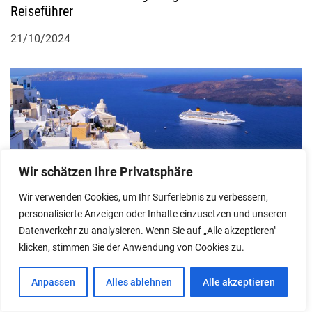
Reiseführer
t
21/10/2024
i
o
n
Wir schätzen Ihre Privatsphäre
Schwimmend durch Santorin: Transportleitfaden
Wir verwenden Cookies, um Ihr Surferlebnis zu verbessern,
und beste Reiseoptionen
personalisierte Anzeigen oder Inhalte einzusetzen und unseren
Datenverkehr zu analysieren. Wenn Sie auf „Alle akzeptieren"
17/07/2024
klicken, stimmen Sie der Anwendung von Cookies zu.
Anpassen
Alles ablehnen
Alle akzeptieren