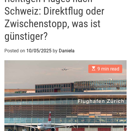
Schweiz: Direktflug oder
Zwischenstopp, was ist
günstiger?
Posted on
10/05/2025
by
Daniela
E
9 min read
s
t
i
m
a
t
e
d
r
e
a
d
t