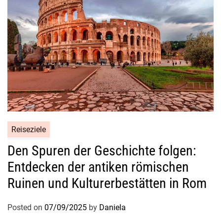
A
u
f
e
n
t
h
a
l
t
Reiseziele
w
e
Den Spuren der Geschichte folgen:
r
Entdecken der antiken römischen
t
Ruinen und Kulturerbestätten in Rom
s
i
Posted on
07/09/2025
by
Daniela
n
d