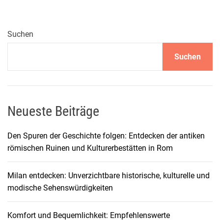
u
x
u
Suchen
r
Suchen
i
ö
s
e
s
Neueste Beiträge
t
e
Den Spuren der Geschichte folgen: Entdecken der antiken
n
römischen Ruinen und Kulturerbestätten in Rom
H
o
Milan entdecken: Unverzichtbare historische, kulturelle und
t
modische Sehenswürdigkeiten
e
l
Komfort und Bequemlichkeit: Empfehlenswerte
s