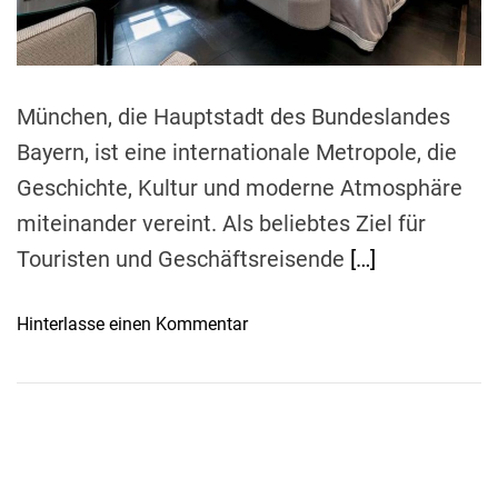
t
i
m
e
München, die Hauptstadt des Bundeslandes
Bayern, ist eine internationale Metropole, die
Geschichte, Kultur und moderne Atmosphäre
miteinander vereint. Als beliebtes Ziel für
Touristen und Geschäftsreisende
[…]
o
Hinterlasse einen Kommentar
n
D
i
e
5
l