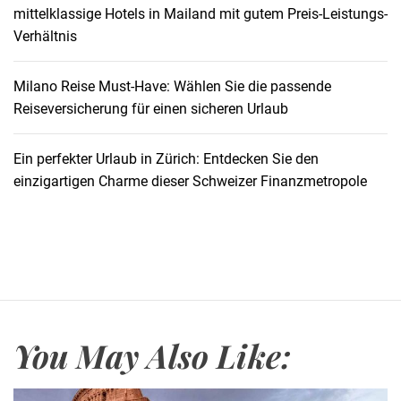
mittelklassige Hotels in Mailand mit gutem Preis-Leistungs-
i
Verhältnis
n
M
ü
Milano Reise Must-Have: Wählen Sie die passende
n
Reiseversicherung für einen sicheren Urlaub
c
h
Ein perfekter Urlaub in Zürich: Entdecken Sie den
e
einzigartigen Charme dieser Schweizer Finanzmetropole
n
,
d
i
e
e
i
You May Also Like:
n
e
n