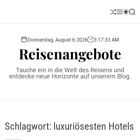
S
k
S
M
S
S
i
h
e
w
e
u
n
i
a
p
ff
u
t
r
t
l
c
c
Donnerstag, August 6 2026
3
:
17
:
34
AM
o
e
h
h
Reisenangebote
c
c
o
o
l
n
Tauche ein in die Welt des Reisens und
o
t
entdecke neue Horizonte auf unserem Blog.
r
e
m
o
n
d
t
e
Schlagwort:
luxuriösesten Hotels