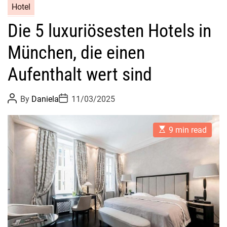
Hotel
Die 5 luxuriösesten Hotels in
München, die einen
Aufenthalt wert sind
P
P
By
Daniela
11/03/2025
o
o
s
s
t
t
E
A
D
9 min read
s
u
a
t
t
t
i
h
e
m
o
a
r
t
e
d
r
e
a
d