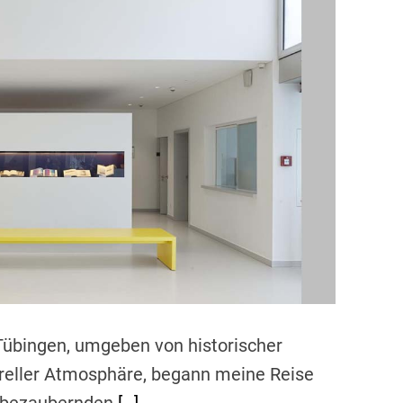
d
r
e
a
d
t
i
m
e
Tübingen, umgeben von historischer
ureller Atmosphäre, begann meine Reise
r bezaubernden
[…]