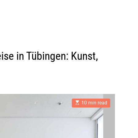
ise in Tübingen: Kunst,
E
10 min read
s
t
i
m
a
t
e