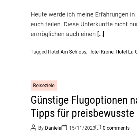
Heute werde ich meine Erfahrungen in 
euch teilen. Diese Unterkünfte nicht n
ermöglichen auch einen
[…]
Tagged
Hotel Am Schloss
,
Hotel Krone
,
Hotel La 
Reiseziele
Günstige Flugoptionen na
Tipps für preisbewusste
P
P
P
By
Daniela
15/11/2023
0 comments
o
o
o
s
s
s