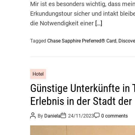
Mir ist es besonders wichtig, dass me
Erkundungstour sicher und intakt bleib
die Notwendigkeit einer
[…]
Tagged
Chase Sapphire Preferred® Card
,
Discove
Hotel
Günstige Unterkünfte in
Erlebnis in der Stadt de
P
P
P
By
Daniela
24/11/2023
0 comments
o
o
o
s
s
s
t
t
t
A
D
C