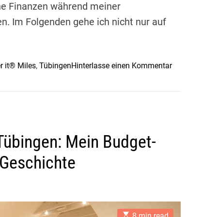
ine Finanzen während meiner
n
g
en. Im Folgenden gehe ich nicht nur auf
e
n
:
o
r it® Miles
,
Tübingen
Hinterlasse einen Kommentar
K
n
u
S
n
i
s
c
t
h
,
 Tübingen: Mein Budget-
e
G
r
e
r Geschichte
h
s
e
c
i
h
t
i
a
c
E
8 min read