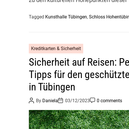
Tagged
Kunsthalle Tübingen
,
Schloss Hohentübi
Kreditkarten & Sicherheit
Sicherheit auf Reisen: P
Tipps für den geschützte
in Tübingen
P
P
P
By
Daniela
03/12/2023
0 comments
o
o
o
s
s
s
t
t
t
A
D
C
u
a
o
t
t
m