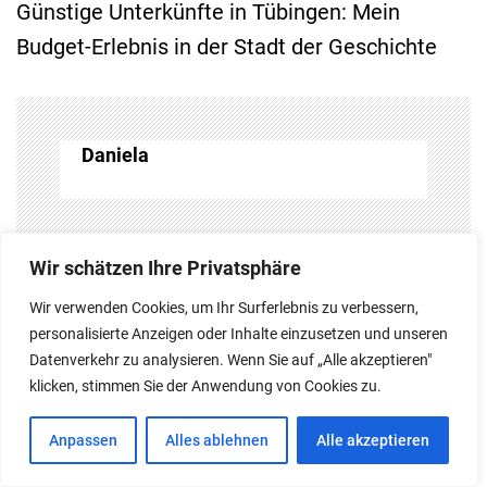
Günstige Unterkünfte in Tübingen: Mein
t
Budget-Erlebnis in der Stadt der Geschichte
r
a
Daniela
g
s
Wir schätzen Ihre Privatsphäre
n
You May Also Like
Wir verwenden Cookies, um Ihr Surferlebnis zu verbessern,
personalisierte Anzeigen oder Inhalte einzusetzen und unseren
a
Datenverkehr zu analysieren. Wenn Sie auf „Alle akzeptieren"
klicken, stimmen Sie der Anwendung von Cookies zu.
v
Anpassen
Alles ablehnen
Alle akzeptieren
i