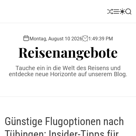
S
k
S
M
S
S
i
h
e
w
e
u
n
i
a
p
ff
u
t
r
t
l
c
c
Montag, August 10 2026
1
:
49
:
40
PM
o
e
h
h
Reisenangebote
c
c
o
o
l
n
Tauche ein in die Welt des Reisens und
o
t
entdecke neue Horizonte auf unserem Blog.
r
e
m
o
n
d
t
e
Günstige Flugoptionen nach
Tübingen: Insider-Tipps für