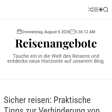
S
k
S
M
S
S
i
h
e
w
e
u
n
i
a
p
ff
u
t
r
t
l
c
c
Donnerstag, August 6 2026
5
:
36
:
14
AM
o
e
h
h
Reisenangebote
c
c
o
o
l
n
Tauche ein in die Welt des Reisens und
o
t
entdecke neue Horizonte auf unserem Blog.
r
e
m
o
n
d
t
e
Sicher reisen: Praktische
Tipps zur Verhinderung von