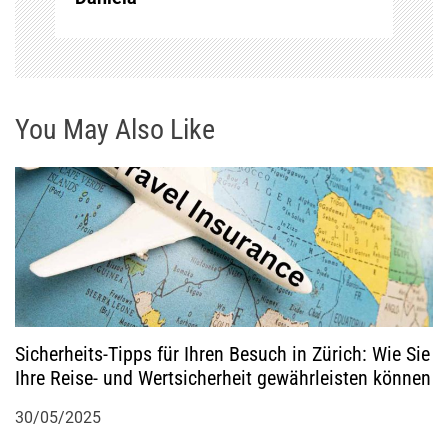
a
g
s
You May Also Like
n
a
v
i
g
Sicherheits-Tipps für Ihren Besuch in Zürich: Wie Sie
Ihre Reise- und Wertsicherheit gewährleisten können
a
30/05/2025