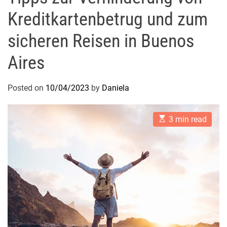
Kreditkartenbetrug und zum
sicheren Reisen in Buenos
Aires
Posted on
10/04/2023
by
Daniela
E
3 min read
s
t
i
m
a
t
e
d
r
e
a
d
t