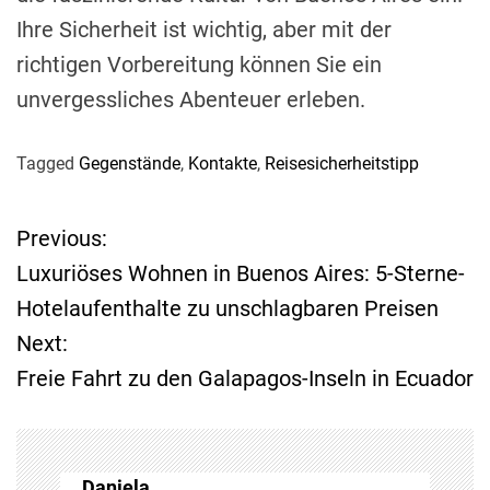
Ihre Sicherheit ist wichtig, aber mit der
richtigen Vorbereitung können Sie ein
unvergessliches Abenteuer erleben.
Tagged
Gegenstände
,
Kontakte
,
Reisesicherheitstipp
Previous:
B
Luxuriöses Wohnen in Buenos Aires: 5-Sterne-
e
Hotelaufenthalte zu unschlagbaren Preisen
Next:
i
Freie Fahrt zu den Galapagos-Inseln in Ecuador
t
r
Daniela