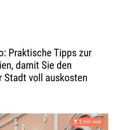
: Praktische Tipps zur
ien, damit Sie den
 Stadt voll auskosten
E
3 min read
s