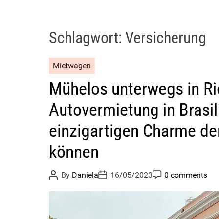
Schlagwort:
Versicherung
Mietwagen
Mühelos unterwegs in Rio
Autovermietung in Brasil
einzigartigen Charme der
können
P
P
P
By
Daniela
16/05/2023
0 comments
o
o
o
s
s
s
t
t
t
A
D
C
u
a
o