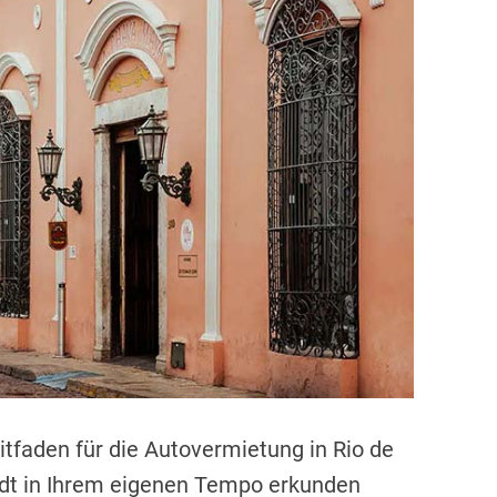
t
i
m
a
t
e
d
r
e
a
d
t
i
m
e
tfaden für die Autovermietung in Rio de
tadt in Ihrem eigenen Tempo erkunden