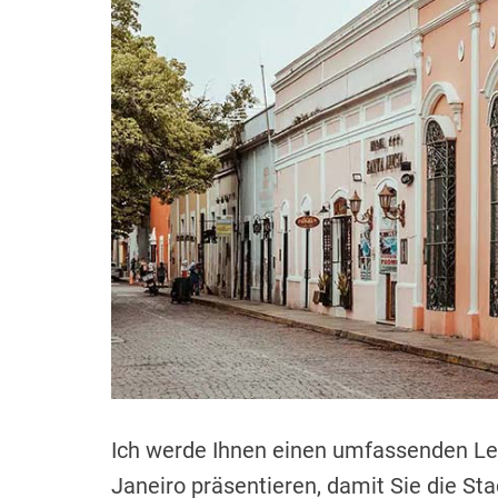
t
t
m
h
e
m
o
e
r
n
t
Ich werde Ihnen einen umfassenden Lei
Janeiro präsentieren, damit Sie die S