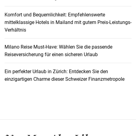
o
:
Komfort und Bequemlichkeit: Empfehlenswerte
P
mittelklassige Hotels in Mailand mit gutem Preis-Leistungs-
r
Verhältnis
a
k
t
Milano Reise Must-Have: Wählen Sie die passende
i
Reiseversicherung für einen sicheren Urlaub
s
c
Ein perfekter Urlaub in Zürich: Entdecken Sie den
h
einzigartigen Charme dieser Schweizer Finanzmetropole
e
T
i
p
p
s
z