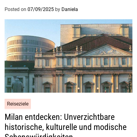
B
Posted on
07/09/2025
by
Daniela
r
a
s
i
l
i
e
n
,
d
a
m
i
Reiseziele
t
Milan entdecken: Unverzichtbare
S
i
historische, kulturelle und modische
e