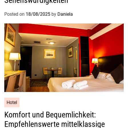
Sehenswürdigkeiten
d
e
Posted on
18/08/2025
by
Daniela
n
e
i
n
z
i
g
a
r
t
i
g
e
Hotel
n
Komfort und Bequemlichkeit:
C
Empfehlenswerte mittelklassige
h