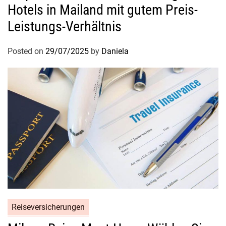
a
Hotels in Mailand mit gutem Preis-
r
Leistungs-Verhältnis
m
e
Posted on
29/07/2025
by
Daniela
d
e
r
S
t
a
d
t
v
o
l
l
a
Reiseversicherungen
u