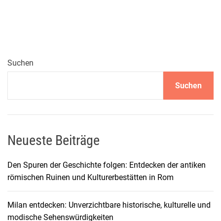
h
e
l
o
s
u
Suchen
n
Suchen
t
e
r
w
e
Neueste Beiträge
g
s
Den Spuren der Geschichte folgen: Entdecken der antiken
i
römischen Ruinen und Kulturerbestätten in Rom
n
R
Milan entdecken: Unverzichtbare historische, kulturelle und
i
modische Sehenswürdigkeiten