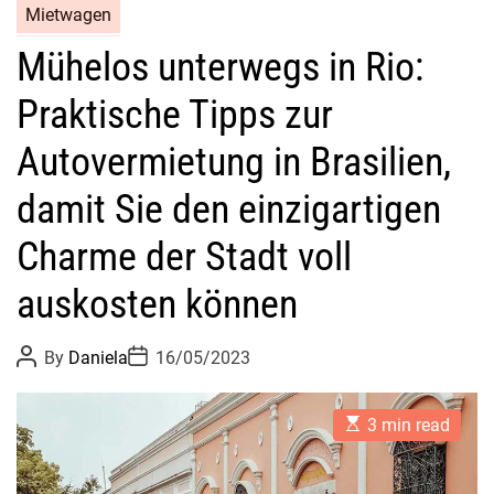
Mietwagen
Mühelos unterwegs in Rio:
Praktische Tipps zur
Autovermietung in Brasilien,
damit Sie den einzigartigen
Charme der Stadt voll
auskosten können
P
P
By
Daniela
16/05/2023
o
o
s
s
t
t
E
A
D
3 min read
s
u
a
t
t
t
i
h
e
m
o