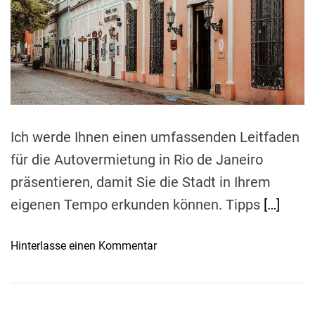
a
r
t
e
d
r
e
a
d
t
i
m
e
Ich werde Ihnen einen umfassenden Leitfaden
für die Autovermietung in Rio de Janeiro
präsentieren, damit Sie die Stadt in Ihrem
eigenen Tempo erkunden können. Tipps
[…]
o
Hinterlasse einen Kommentar
n
M
ü