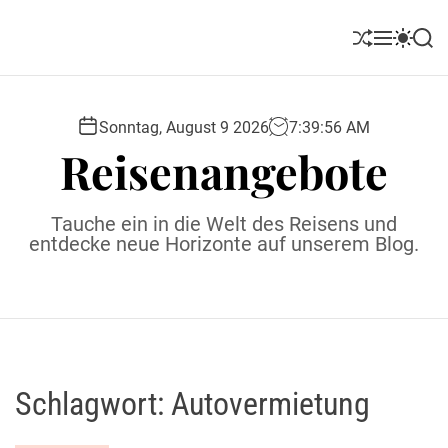
S
k
S
M
S
S
i
h
e
w
e
u
n
i
a
p
ff
u
t
r
t
l
c
c
Sonntag, August 9 2026
7
:
39
:
57
AM
o
e
h
h
Reisenangebote
c
c
o
o
l
n
Tauche ein in die Welt des Reisens und
o
t
entdecke neue Horizonte auf unserem Blog.
r
e
m
o
n
d
t
e
Schlagwort:
Autovermietung