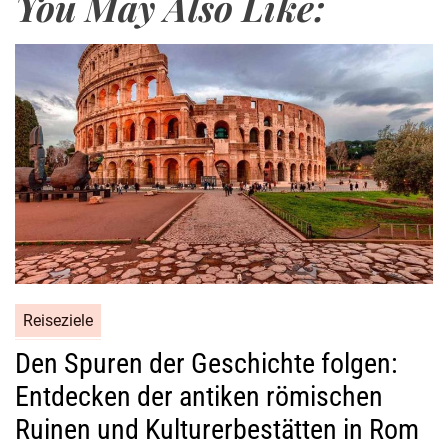
You May Also Like:
u
r
A
u
t
o
v
e
r
m
i
e
t
Reiseziele
u
n
Den Spuren der Geschichte folgen:
g
Entdecken der antiken römischen
i
Ruinen und Kulturerbestätten in Rom
n