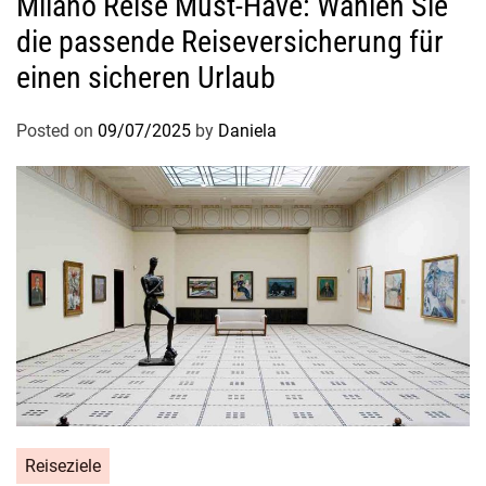
Milano Reise Must-Have: Wählen Sie
s
die passende Reiseversicherung für
k
o
einen sicheren Urlaub
s
t
Posted on
09/07/2025
by
Daniela
e
n
k
ö
n
n
e
n
Reiseziele