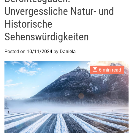
Unvergessliche Natur- und
Historische
Sehenswürdigkeiten
Posted on
10/11/2024
by
Daniela
E
6 min read
s
t
i
m
a
t
e
d
r
e
a
d
t