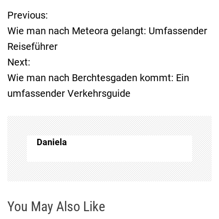
Previous:
B
Wie man nach Meteora gelangt: Umfassender
e
Reiseführer
Next:
i
Wie man nach Berchtesgaden kommt: Ein
t
umfassender Verkehrsguide
r
a
Daniela
g
s
n
You May Also Like