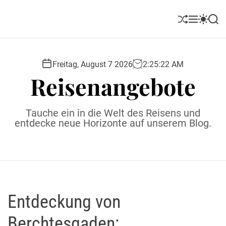
S
k
S
M
S
S
i
h
e
w
e
u
n
i
a
p
ff
u
t
r
t
l
c
c
Freitag, August 7 2026
2
:
25
:
23
AM
o
e
h
h
Reisenangebote
c
c
o
o
l
n
Tauche ein in die Welt des Reisens und
o
t
entdecke neue Horizonte auf unserem Blog.
r
e
m
o
n
d
t
e
Entdeckung von
Berchtesgaden: