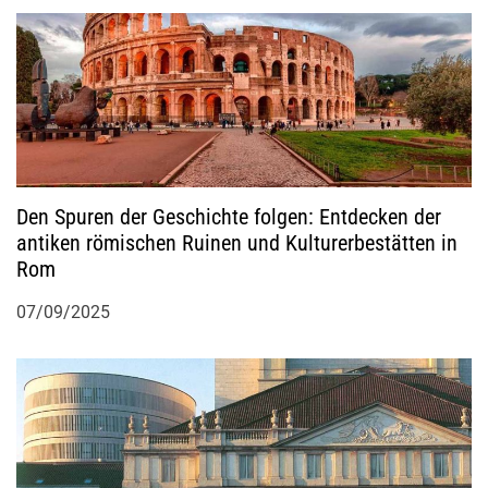
a
v
i
g
Den Spuren der Geschichte folgen: Entdecken der
a
antiken römischen Ruinen und Kulturerbestätten in
Rom
t
07/09/2025
i
o
n