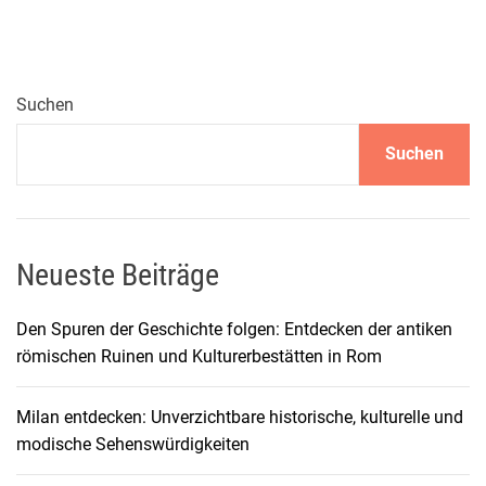
e
e
c
r
k
V
u
Suchen
e
n
r
Suchen
g
k
v
e
o
h
n
r
B
Neueste Beiträge
s
e
g
r
u
Den Spuren der Geschichte folgen: Entdecken der antiken
c
i
römischen Ruinen und Kulturerbestätten in Rom
h
d
t
e
Milan entdecken: Unverzichtbare historische, kulturelle und
e
modische Sehenswürdigkeiten
s
g