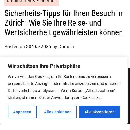
Kreditkarten & Sicherheit
Sicherheits-Tipps für Ihren Besuch in
Zürich: Wie Sie Ihre Reise- und
Wertsicherheit gewährleisten können
Posted on
30/05/2025
by
Daniela
Wir schätzen Ihre Privatsphäre
Wir verwenden Cookies, um Ihr Surferlebnis zu verbessern,
personalisierte Anzeigen oder Inhalte einzusetzen und unseren
Impressum
Datenschutzerklärung
Datenverkehr zu analysieren. Wenn Sie auf „Alle akzeptieren"
klicken, stimmen Sie der Anwendung von Cookies zu.
Copyright © 2026
Designed & Developed by
ThemeinWP Team
Anpassen
Alles ablehnen
Alle akzeptieren