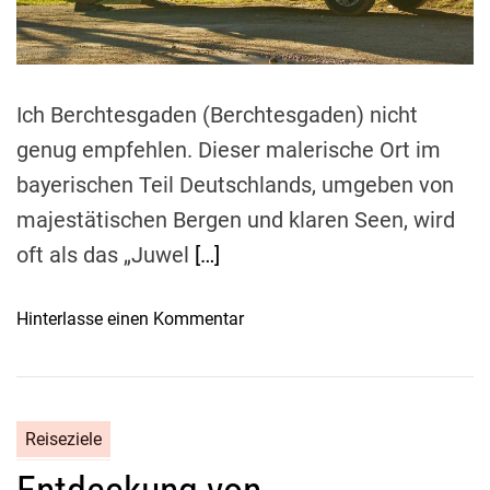
t
i
m
e
Ich Berchtesgaden (Berchtesgaden) nicht
genug empfehlen. Dieser malerische Ort im
bayerischen Teil Deutschlands, umgeben von
majestätischen Bergen und klaren Seen, wird
oft als das „Juwel
[…]
o
Hinterlasse einen Kommentar
n
W
i
e
Reiseziele
m
a