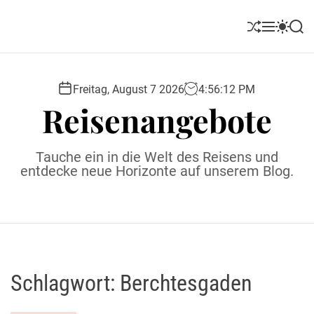
S
k
S
M
S
S
i
h
e
w
e
u
n
i
a
p
ff
u
t
r
t
l
c
c
Freitag, August 7 2026
4
:
56
:
13
PM
o
e
h
h
Reisenangebote
c
c
o
o
l
n
Tauche ein in die Welt des Reisens und
o
t
entdecke neue Horizonte auf unserem Blog.
r
e
m
o
n
d
t
e
Schlagwort:
Berchtesgaden