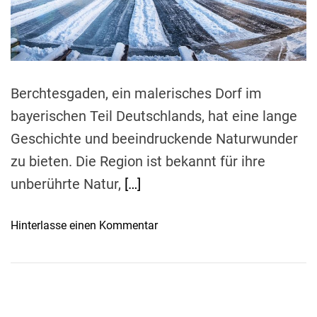
a
k
d
t
o
i
m
m
e
m
t
Berchtesgaden, ein malerisches Dorf im
:
bayerischen Teil Deutschlands, hat eine lange
E
Geschichte und beeindruckende Naturwunder
i
n
zu bieten. Die Region ist bekannt für ihre
u
unberührte Natur,
[…]
m
f
o
Hinterlasse einen Kommentar
a
n
s
E
s
n
e
t
n
d
d