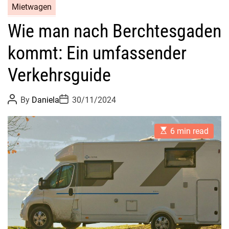
Mietwagen
Wie man nach Berchtesgaden
kommt: Ein umfassender
Verkehrsguide
P
P
By
Daniela
30/11/2024
o
o
s
s
t
t
E
A
D
6 min read
s
u
a
t
t
t
i
h
e
m
o
a
r
t
e
d
r
e
a
d