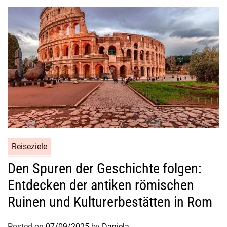
e
N
a
t
u
r
-
u
n
d
H
Reiseziele
i
s
Den Spuren der Geschichte folgen:
t
Entdecken der antiken römischen
o
Ruinen und Kulturerbestätten in Rom
r
i
Posted on
07/09/2025
by
Daniela