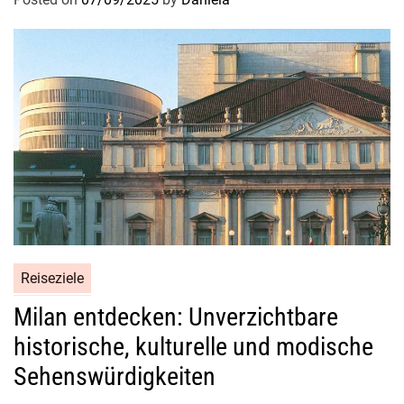
s
c
h
e
S
e
h
e
n
s
w
ü
r
Reiseziele
d
Milan entdecken: Unverzichtbare
i
g
historische, kulturelle und modische
k
Sehenswürdigkeiten
e