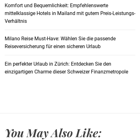
Komfort und Bequemlichkeit: Empfehlenswerte
a
mittelklassige Hotels in Mailand mit gutem Preis-Leistungs-
d
Verhältnis
e
n
:
Milano Reise Must-Have: Wählen Sie die passende
U
Reiseversicherung für einen sicheren Urlaub
n
v
Ein perfekter Urlaub in Zürich: Entdecken Sie den
e
einzigartigen Charme dieser Schweizer Finanzmetropole
r
g
e
s
s
l
i
You May Also Like:
c
h