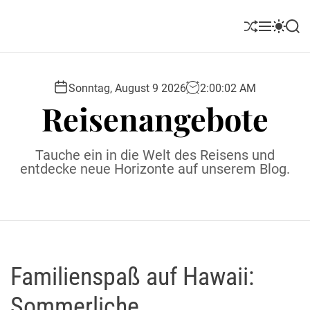
S
k
S
M
S
S
i
h
e
w
e
u
n
i
a
p
ff
u
t
r
t
l
c
c
Sonntag, August 9 2026
2
:
00
:
03
AM
o
e
h
h
Reisenangebote
c
c
o
o
l
n
Tauche ein in die Welt des Reisens und
o
t
entdecke neue Horizonte auf unserem Blog.
r
e
m
o
n
d
t
e
Familienspaß auf Hawaii:
Sommerliche