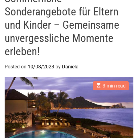
Sonderangebote für Eltern
und Kinder – Gemeinsame
unvergessliche Momente
erleben!
Posted on
10/08/2023
by
Daniela
E
3 min read
s
t
i
m
a
t
e
d
r
e