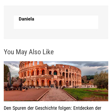
a
g
Daniela
s
n
You May Also Like
a
v
i
g
a
Den Spuren der Geschichte folgen: Entdecken der