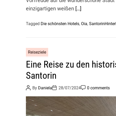
Vorfreude auf die wunderschöne Stadt O
einzigartigen weißen
[…]
Tagged
Die schönsten Hotels
,
Oia
,
Santorin
Hinte
Reiseziele
Eine Reise zu den histor
Santorin
P
P
P
By
Daniela
28/07/2024
0 comments
o
o
o
s
s
s
t
t
t
A
D
C
u
a
o
t
t
m
h
e
m