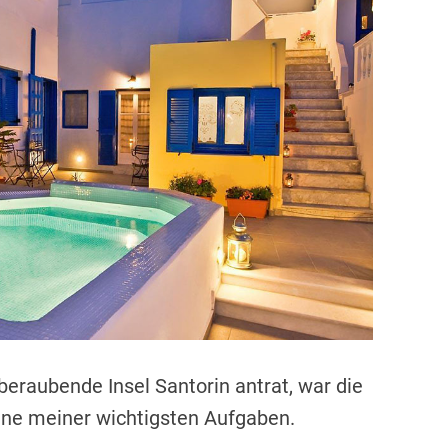
d
r
e
a
d
t
i
m
e
eraubende Insel Santorin antrat, war die
ine meiner wichtigsten Aufgaben.