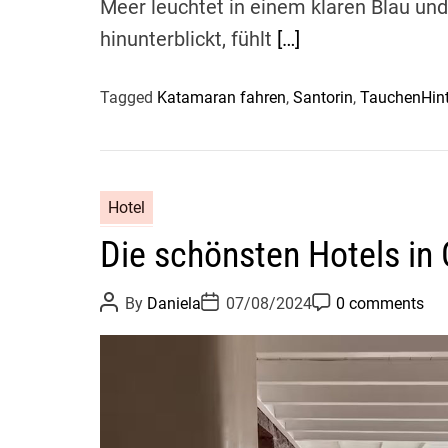
Meer leuchtet in einem klaren Blau un
hinunterblickt, fühlt
[…]
Tagged
Katamaran fahren
,
Santorin
,
Tauchen
Hin
Hotel
Die schönsten Hotels in 
P
P
P
By
Daniela
07/08/2024
0 comments
o
o
o
s
s
s
t
t
t
A
D
C
u
a
o
t
t
m
h
e
m
o
e
r
n