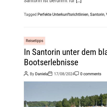
Santorin ist berühmt für
[…]
Tagged
Perfekte Unterkunftsrichtlinien
,
Santorin
,
Reisetipps
In Santorin unter dem b
Bootserlebnisse
P
P
P
By
Daniela
17/08/2024
0 comments
o
o
o
s
s
s
t
t
t
A
D
C
u
a
o
t
t
m
h
e
m
o
e