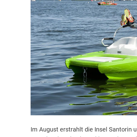
r
n
t
Im August erstrahlt die Insel Santorin