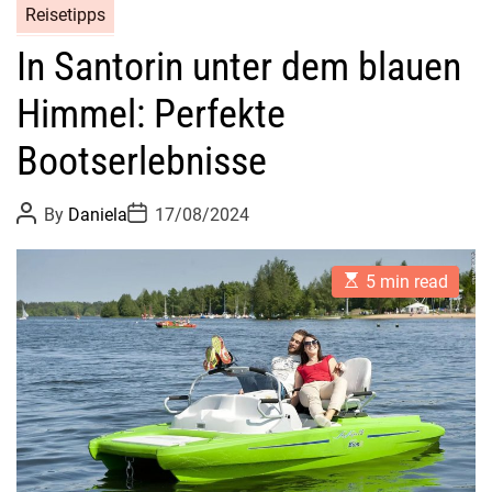
Reisetipps
In Santorin unter dem blauen
Himmel: Perfekte
Bootserlebnisse
P
P
By
Daniela
17/08/2024
o
o
s
s
t
t
E
A
D
5 min read
s
u
a
t
t
t
i
h
e
m
o
a
r
t
e
d
r
e
a
d