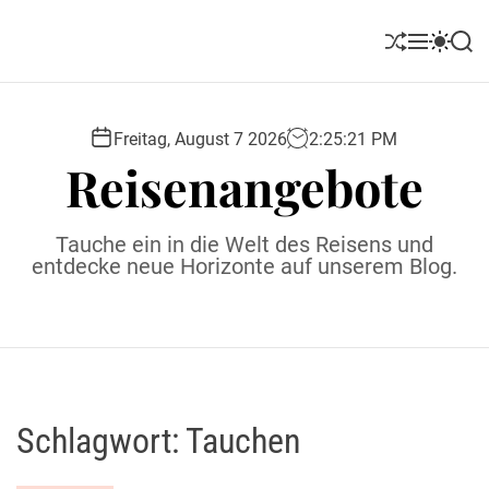
S
k
S
M
S
S
i
h
e
w
e
u
n
i
a
p
ff
u
t
r
t
l
c
c
Freitag, August 7 2026
2
:
25
:
21
PM
o
e
h
h
Reisenangebote
c
c
o
o
l
n
Tauche ein in die Welt des Reisens und
o
t
entdecke neue Horizonte auf unserem Blog.
r
e
m
o
n
d
t
e
Schlagwort:
Tauchen