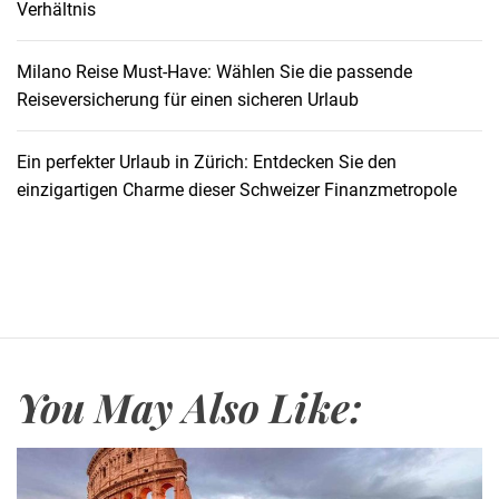
Verhältnis
H
i
m
Milano Reise Must-Have: Wählen Sie die passende
m
Reiseversicherung für einen sicheren Urlaub
e
l
Ein perfekter Urlaub in Zürich: Entdecken Sie den
:
einzigartigen Charme dieser Schweizer Finanzmetropole
P
e
r
f
e
k
t
You May Also Like:
e
B
o
o