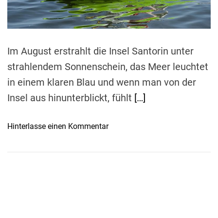
t
i
m
e
Im August erstrahlt die Insel Santorin unter
strahlendem Sonnenschein, das Meer leuchtet
in einem klaren Blau und wenn man von der
Insel aus hinunterblickt, fühlt
[…]
o
Hinterlasse einen Kommentar
n
I
n
S
a
n
t