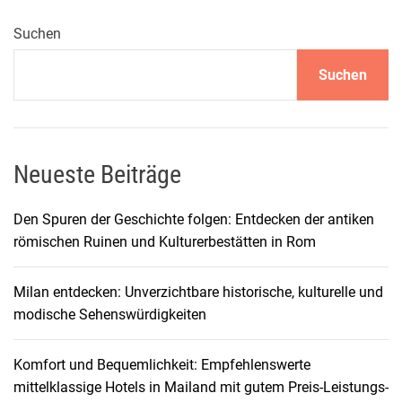
o
r
Suchen
i
Suchen
n
u
n
t
e
Neueste Beiträge
r
d
Den Spuren der Geschichte folgen: Entdecken der antiken
e
römischen Ruinen und Kulturerbestätten in Rom
m
b
Milan entdecken: Unverzichtbare historische, kulturelle und
l
modische Sehenswürdigkeiten
a
u
Komfort und Bequemlichkeit: Empfehlenswerte
e
mittelklassige Hotels in Mailand mit gutem Preis-Leistungs-
n