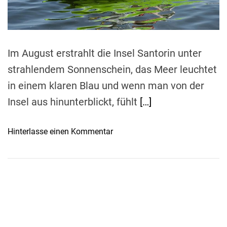
t
i
m
e
Im August erstrahlt die Insel Santorin unter
strahlendem Sonnenschein, das Meer leuchtet
in einem klaren Blau und wenn man von der
Insel aus hinunterblickt, fühlt
[…]
o
Hinterlasse einen Kommentar
n
I
n
S
a
n
t