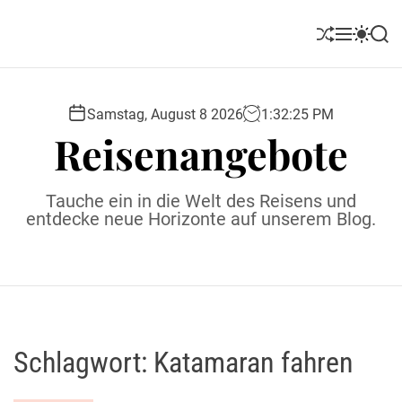
S
k
S
M
S
S
i
h
e
w
e
u
n
i
a
p
ff
u
t
r
t
l
c
c
Samstag, August 8 2026
1
:
32
:
25
PM
o
e
h
h
Reisenangebote
c
c
o
o
l
n
Tauche ein in die Welt des Reisens und
o
t
entdecke neue Horizonte auf unserem Blog.
r
e
m
o
n
d
t
e
Schlagwort:
Katamaran fahren