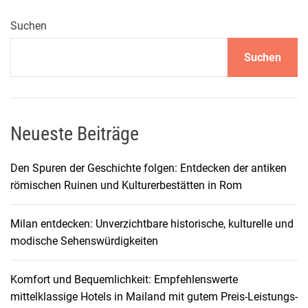
o
r
Suchen
i
Suchen
n
u
n
t
e
Neueste Beiträge
r
d
Den Spuren der Geschichte folgen: Entdecken der antiken
e
römischen Ruinen und Kulturerbestätten in Rom
m
b
Milan entdecken: Unverzichtbare historische, kulturelle und
l
modische Sehenswürdigkeiten
a
u
Komfort und Bequemlichkeit: Empfehlenswerte
e
mittelklassige Hotels in Mailand mit gutem Preis-Leistungs-
n