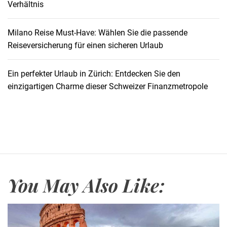
Verhältnis
H
i
m
Milano Reise Must-Have: Wählen Sie die passende
m
Reiseversicherung für einen sicheren Urlaub
e
l
Ein perfekter Urlaub in Zürich: Entdecken Sie den
:
einzigartigen Charme dieser Schweizer Finanzmetropole
P
e
r
f
e
k
t
You May Also Like:
e
B
o
o