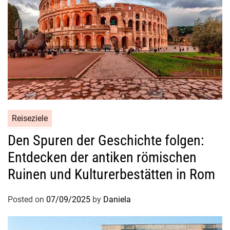
t
s
e
r
l
e
b
n
i
Reiseziele
s
s
Den Spuren der Geschichte folgen:
e
Entdecken der antiken römischen
Ruinen und Kulturerbestätten in Rom
Posted on
07/09/2025
by
Daniela