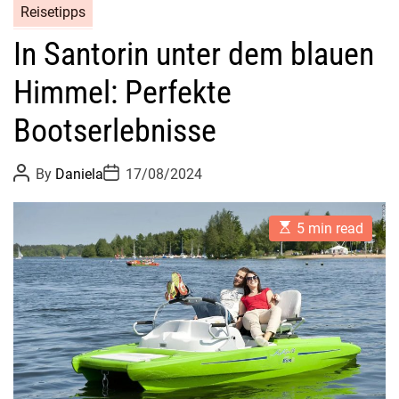
Reisetipps
In Santorin unter dem blauen
Himmel: Perfekte
Bootserlebnisse
P
P
By
Daniela
17/08/2024
o
o
s
s
t
t
E
A
D
5 min read
s
u
a
t
t
t
i
h
e
m
o
a
r
t
e
d
r
e
a
d