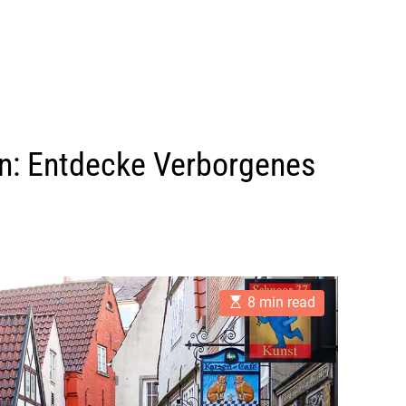
: Entdecke Verborgenes
E
8 min read
s
t
i
m
a
t
e