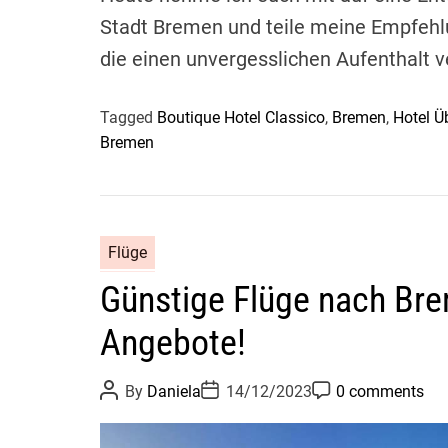
Stadt Bremen und teile meine Empfehlu
die einen unvergesslichen Aufenthalt 
Tagged
Boutique Hotel Classico
,
Bremen
,
Hotel Ü
Bremen
Flüge
Günstige Flüge nach Bre
Angebote!
P
P
P
By
Daniela
14/12/2023
0 comments
o
o
o
s
s
s
t
t
t