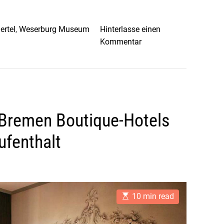
ertel
,
Weserburg Museum
Hinterlasse einen
o
Kommentar
n
B
r
e
m
 Bremen Boutique-Hotels
e
n
ufenthalt
s
Ü
b
e
r
E
10 min read
s
r
t
a
i