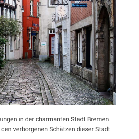
d
r
e
a
d
t
i
m
e
ckungen in der charmanten Stadt Bremen
u den verborgenen Schätzen dieser Stadt