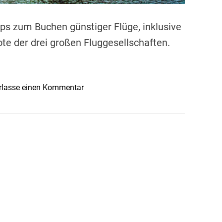
u
t
ps zum Buchen günstiger Flüge, inklusive
i
te der drei großen Fluggesellschaften.
q
u
e
-
o
rlasse einen Kommentar
H
n
o
G
t
ü
e
n
l
s
s
t
f
i
ü
g
r
e
e
F
i