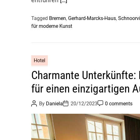
Tagged
Bremen
,
Gerhard-Marcks-Haus
,
Schnoorvi
für moderne Kunst
Hotel
Charmante Unterkünfte:
für einen einzigartigen A
P
P
P
By
Daniela
20/12/2023
0 comments
o
o
o
s
s
s
t
t
t
A
D
C
u
a
o
t
t
m
h
e
m