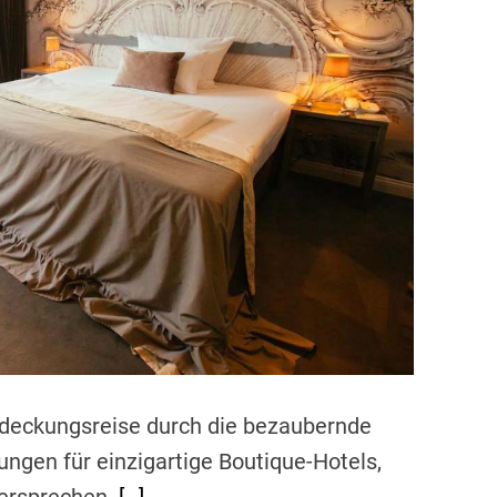
d
r
e
a
d
t
i
m
e
tdeckungsreise durch die bezaubernde
ngen für einzigartige Boutique-Hotels,
versprechen.
[…]