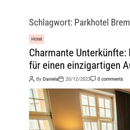
Schlagwort:
Parkhotel Bre
Hotel
Charmante Unterkünfte:
für einen einzigartigen A
P
P
P
By
Daniela
20/12/2023
0 comments
o
o
o
s
s
s
t
t
t
A
D
C
u
a
o
t
t
m
h
e
m
o
e
r
n
t