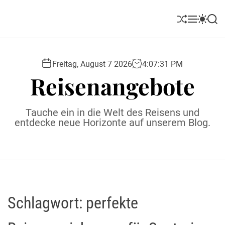
S
k
S
M
S
S
i
h
e
w
e
u
n
i
a
p
ff
u
t
r
t
l
c
c
Freitag, August 7 2026
4
:
07
:
31
PM
o
e
h
h
Reisenangebote
c
c
o
o
l
n
Tauche ein in die Welt des Reisens und
o
t
entdecke neue Horizonte auf unserem Blog.
r
e
m
o
n
d
t
e
Schlagwort:
perfekte