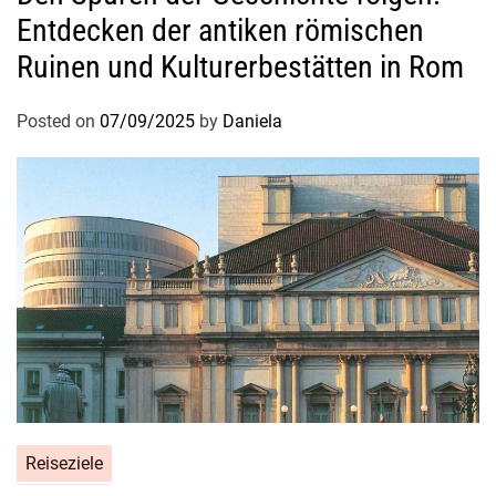
k
Entdecken der antiken römischen
u
Ruinen und Kulturerbestätten in Rom
n
g
Posted on
07/09/2025
by
Daniela
,
S
c
h
u
t
z
d
e
t
a
i
l
Reiseziele
s