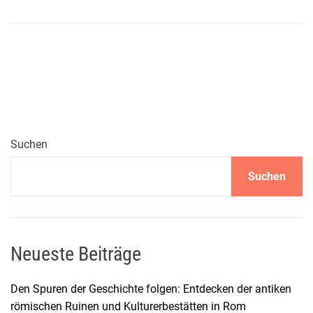
n
D
i
e
p
e
r
f
e
Suchen
k
Suchen
t
e
R
e
i
Neueste Beiträge
s
e
Den Spuren der Geschichte folgen: Entdecken der antiken
v
römischen Ruinen und Kulturerbestätten in Rom