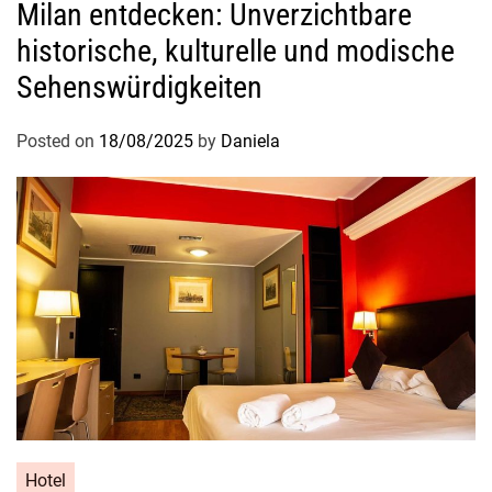
Milan entdecken: Unverzichtbare
u
n
historische, kulturelle und modische
d
Sehenswürdigkeiten
P
r
Posted on
18/08/2025
by
Daniela
e
i
s
a
n
a
l
y
s
e
Hotel