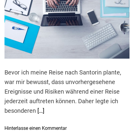
m
o
a
r
t
e
d
r
e
a
d
t
i
m
e
Bevor ich meine Reise nach Santorin plante,
war mir bewusst, dass unvorhergesehene
Ereignisse und Risiken während einer Reise
jederzeit auftreten können. Daher legte ich
besonderen
[…]
o
Hinterlasse einen Kommentar