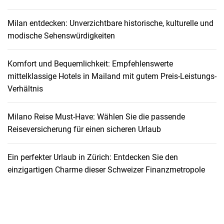
e
r
Milan entdecken: Unverzichtbare historische, kulturelle und
s
modische Sehenswürdigkeiten
i
c
Komfort und Bequemlichkeit: Empfehlenswerte
h
mittelklassige Hotels in Mailand mit gutem Preis-Leistungs-
e
Verhältnis
r
u
n
Milano Reise Must-Have: Wählen Sie die passende
g
Reiseversicherung für einen sicheren Urlaub
f
ü
Ein perfekter Urlaub in Zürich: Entdecken Sie den
r
einzigartigen Charme dieser Schweizer Finanzmetropole
S
a
n
t