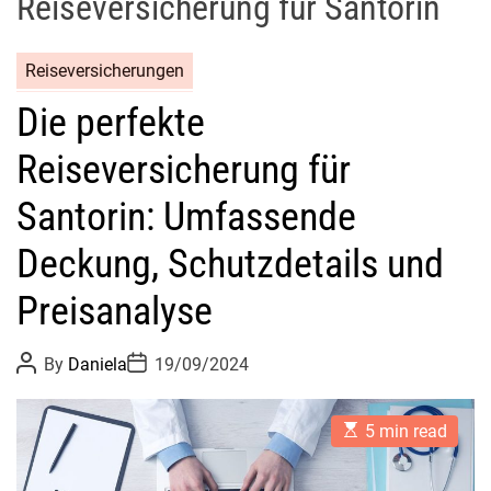
Reiseversicherung für Santorin
Reiseversicherungen
Die perfekte
Reiseversicherung für
Santorin: Umfassende
Deckung, Schutzdetails und
Preisanalyse
P
P
By
Daniela
19/09/2024
o
o
s
s
t
t
E
A
D
5 min read
s
u
a
t
t
t
i
h
e