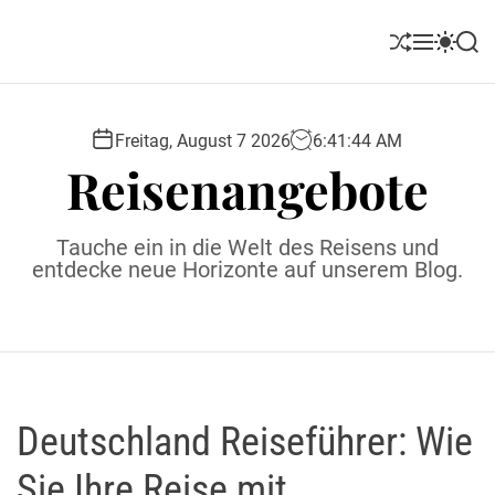
S
k
S
M
S
S
i
h
e
w
e
u
n
i
a
p
ff
u
t
r
t
l
c
c
Freitag, August 7 2026
6
:
41
:
46
AM
o
e
h
h
Reisenangebote
c
c
o
o
l
n
Tauche ein in die Welt des Reisens und
o
t
entdecke neue Horizonte auf unserem Blog.
r
e
m
o
n
d
t
e
Deutschland Reiseführer: Wie
Sie Ihre Reise mit