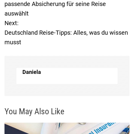
e
passende Absicherung für seine Reise
auswählt
i
Next:
t
Deutschland Reise-Tipps: Alles, was du wissen
musst
r
a
g
Daniela
s
n
You May Also Like
a
v