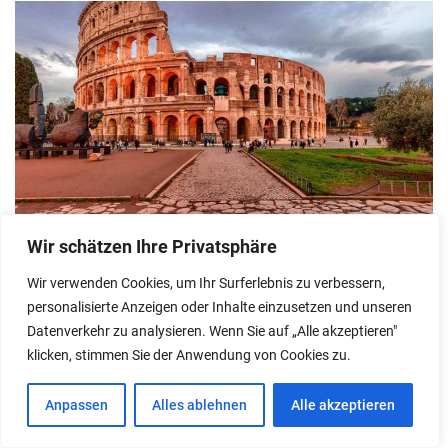
Wir schätzen Ihre Privatsphäre
Reiseziele
Wir verwenden Cookies, um Ihr Surferlebnis zu verbessern,
personalisierte Anzeigen oder Inhalte einzusetzen und unseren
Den Spuren der Geschichte folgen:
Datenverkehr zu analysieren. Wenn Sie auf „Alle akzeptieren"
Entdecken der antiken römischen
klicken, stimmen Sie der Anwendung von Cookies zu.
Ruinen und Kulturerbestätten in Rom
Anpassen
Alles ablehnen
Alle akzeptieren
Posted on
07/09/2025
by
Daniela