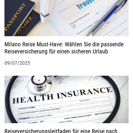
i
g
a
Milano Reise Must-Have: Wählen Sie die passende
Reiseversicherung für einen sicheren Urlaub
t
09/07/2025
i
o
n
Reiseversicherungsleitfaden für eine Reise nach