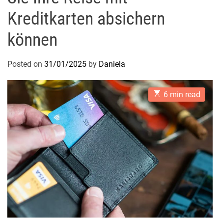
Kreditkarten absichern
können
Posted on
31/01/2025
by
Daniela
E
6 min read
s
t
i
m
a
t
e
d
r
e
a
d
t
i
m
e