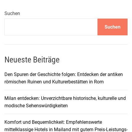
h
l
Suchen
a
Suchen
n
d
R
e
i
Neueste Beiträge
s
e
Den Spuren der Geschichte folgen: Entdecken der antiken
-
römischen Ruinen und Kulturerbestätten in Rom
T
i
Milan entdecken: Unverzichtbare historische, kulturelle und
p
modische Sehenswürdigkeiten
p
s
Komfort und Bequemlichkeit: Empfehlenswerte
:
mittelklassige Hotels in Mailand mit gutem Preis-Leistungs-
A