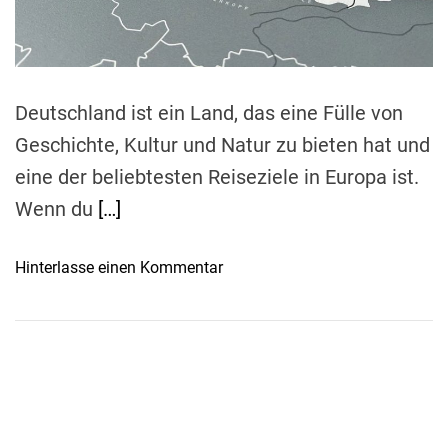
d
t
i
m
e
Deutschland ist ein Land, das eine Fülle von
Geschichte, Kultur und Natur zu bieten hat und
eine der beliebtesten Reiseziele in Europa ist.
Wenn du
[…]
o
Hinterlasse einen Kommentar
n
D
e
u
t
s
c