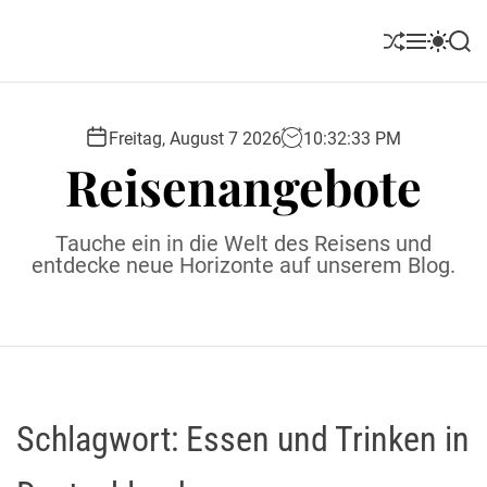
S
k
S
M
S
S
i
h
e
w
e
u
n
i
a
p
ff
u
t
r
t
l
c
c
Freitag, August 7 2026
10
:
32
:
33
PM
o
e
h
h
Reisenangebote
c
c
o
o
l
n
Tauche ein in die Welt des Reisens und
o
t
entdecke neue Horizonte auf unserem Blog.
r
e
m
o
n
d
t
e
Schlagwort:
Essen und Trinken in