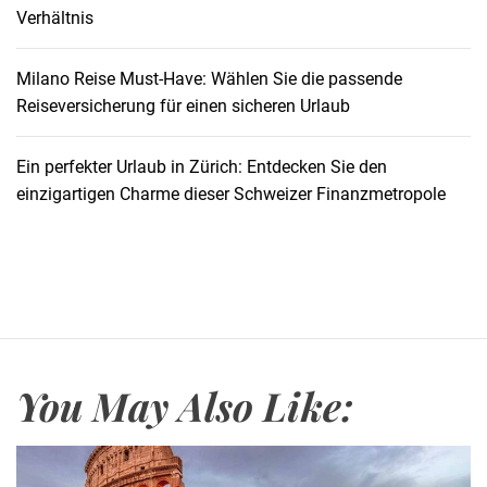
Verhältnis
l
l
e
Milano Reise Must-Have: Wählen Sie die passende
s
Reiseversicherung für einen sicheren Urlaub
,
w
Ein perfekter Urlaub in Zürich: Entdecken Sie den
a
einzigartigen Charme dieser Schweizer Finanzmetropole
s
d
u
w
i
s
s
You May Also Like:
e
n
m
u