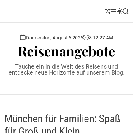
S
k
S
M
S
S
i
h
e
w
e
u
n
i
a
p
ff
u
t
r
t
l
c
c
Donnerstag, August 6 2026
8
:
12
:
28
AM
o
e
h
h
Reisenangebote
c
c
o
o
l
n
Tauche ein in die Welt des Reisens und
o
t
entdecke neue Horizonte auf unserem Blog.
r
e
m
o
n
d
t
e
München für Familien: Spaß
für Groß und Klein