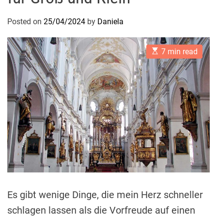
Posted on
25/04/2024
by
Daniela
E
7 min read
s
t
i
m
a
t
e
d
r
e
a
d
t
i
m
e
Es gibt wenige Dinge, die mein Herz schneller
schlagen lassen als die Vorfreude auf einen