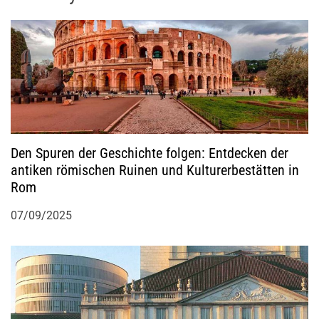
n
a
v
i
g
Den Spuren der Geschichte folgen: Entdecken der
antiken römischen Ruinen und Kulturerbestätten in
a
Rom
t
07/09/2025
i
o