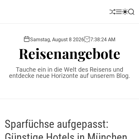
S
k
S
M
S
S
i
h
e
w
e
u
n
i
a
p
ff
u
t
r
t
l
c
c
Samstag, August 8 2026
7
:
38
:
25
AM
o
e
h
h
Reisenangebote
c
c
o
o
l
n
Tauche ein in die Welt des Reisens und
o
t
entdecke neue Horizonte auf unserem Blog.
r
e
m
o
n
d
t
e
Sparfüchse aufgepasst:
Günstige Hotels in München