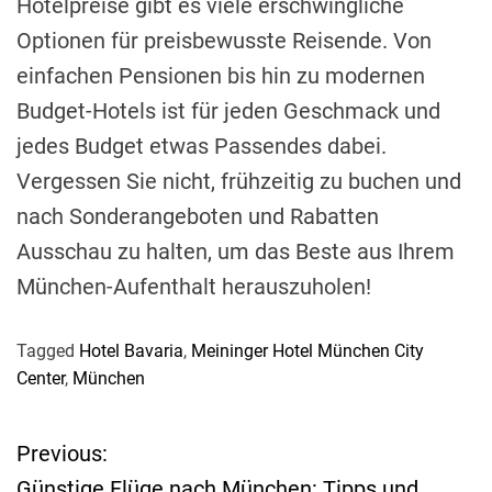
Hotelpreise gibt es viele erschwingliche
Optionen für preisbewusste Reisende. Von
einfachen Pensionen bis hin zu modernen
Budget-Hotels ist für jeden Geschmack und
jedes Budget etwas Passendes dabei.
Vergessen Sie nicht, frühzeitig zu buchen und
nach Sonderangeboten und Rabatten
Ausschau zu halten, um das Beste aus Ihrem
München-Aufenthalt herauszuholen!
Tagged
Hotel Bavaria
,
Meininger Hotel München City
Center
,
München
Previous:
B
Günstige Flüge nach München: Tipps und