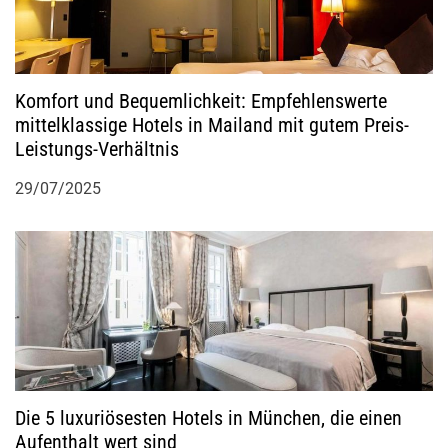
v
i
g
Komfort und Bequemlichkeit: Empfehlenswerte
mittelklassige Hotels in Mailand mit gutem Preis-
a
Leistungs-Verhältnis
t
29/07/2025
i
o
n
Die 5 luxuriösesten Hotels in München, die einen
Aufenthalt wert sind