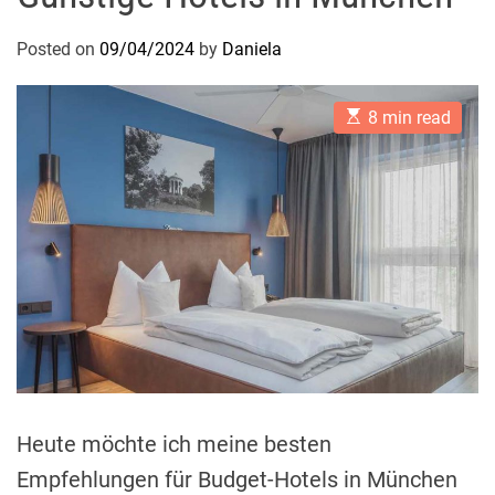
Posted on
09/04/2024
by
Daniela
E
8 min read
s
t
i
m
a
t
e
d
r
e
a
d
t
i
m
e
Heute möchte ich meine besten
Empfehlungen für Budget-Hotels in München