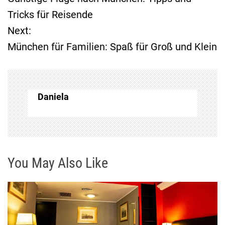
e
Tricks für Reisende
Next:
i
München für Familien: Spaß für Groß und Klein
t
r
Daniela
a
g
s
You May Also Like
n
a