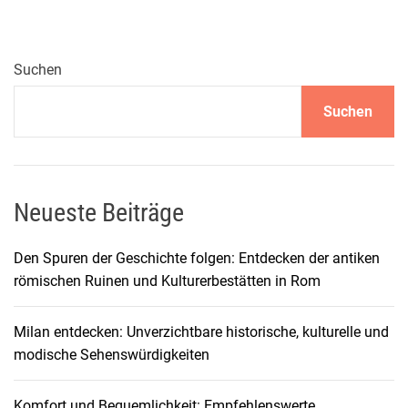
ü
c
h
Suchen
s
Suchen
e
a
u
f
g
Neueste Beiträge
e
p
Den Spuren der Geschichte folgen: Entdecken der antiken
a
römischen Ruinen und Kulturerbestätten in Rom
s
s
Milan entdecken: Unverzichtbare historische, kulturelle und
t
modische Sehenswürdigkeiten
:
G
Komfort und Bequemlichkeit: Empfehlenswerte