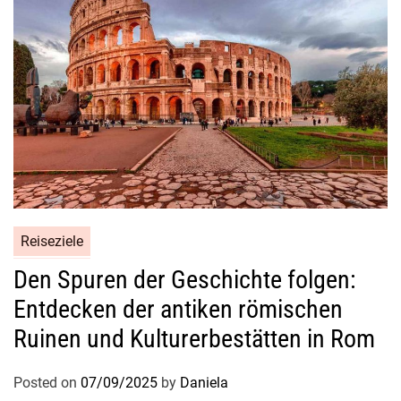
c
h
e
n
Reiseziele
Den Spuren der Geschichte folgen:
Entdecken der antiken römischen
Ruinen und Kulturerbestätten in Rom
Posted on
07/09/2025
by
Daniela