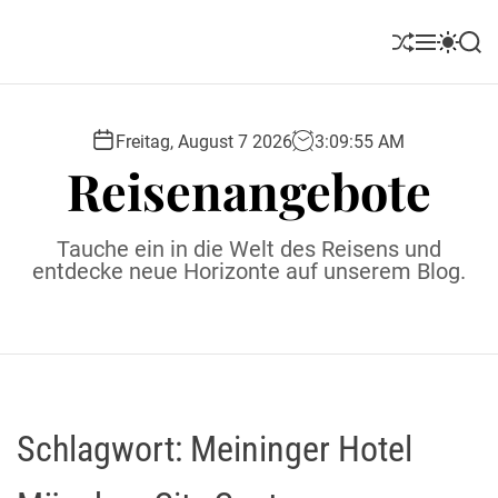
S
k
S
M
S
S
i
h
e
w
e
u
n
i
a
p
ff
u
t
r
t
l
c
c
Freitag, August 7 2026
3
:
09
:
56
AM
o
e
h
h
Reisenangebote
c
c
o
o
l
n
Tauche ein in die Welt des Reisens und
o
t
entdecke neue Horizonte auf unserem Blog.
r
e
m
o
n
d
t
e
Schlagwort:
Meininger Hotel