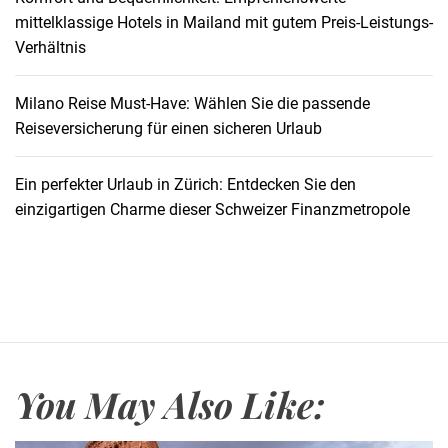
ü
mittelklassige Hotels in Mailand mit gutem Preis-Leistungs-
n
Verhältnis
s
t
i
Milano Reise Must-Have: Wählen Sie die passende
g
Reiseversicherung für einen sicheren Urlaub
e
H
Ein perfekter Urlaub in Zürich: Entdecken Sie den
o
einzigartigen Charme dieser Schweizer Finanzmetropole
t
e
l
s
i
n
M
You May Also Like:
ü
n