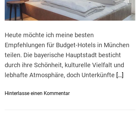
d
t
i
m
e
Heute möchte ich meine besten
Empfehlungen für Budget-Hotels in München
teilen. Die bayerische Hauptstadt besticht
durch ihre Schönheit, kulturelle Vielfalt und
lebhafte Atmosphäre, doch Unterkünfte
[…]
o
Hinterlasse einen Kommentar
n
S
p
a
r
f