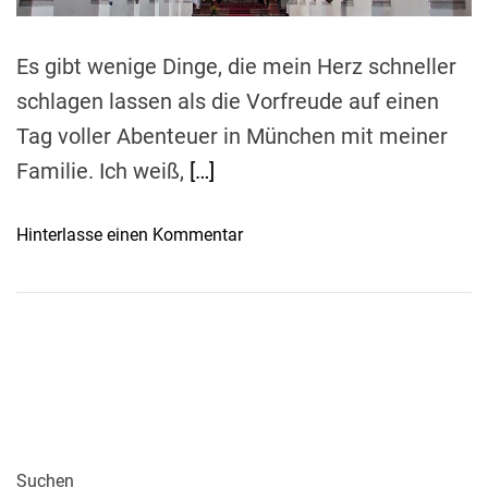
m
e
Es gibt wenige Dinge, die mein Herz schneller
schlagen lassen als die Vorfreude auf einen
Tag voller Abenteuer in München mit meiner
Familie. Ich weiß,
[…]
o
Hinterlasse einen Kommentar
n
M
ü
n
c
h
e
n
f
Suchen