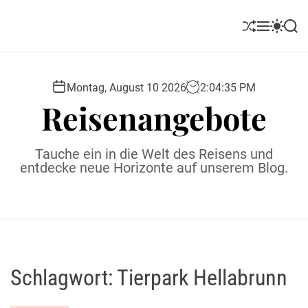
S
k
S
M
S
S
i
h
e
w
e
u
n
i
a
p
ff
u
t
r
t
l
c
c
Montag, August 10 2026
2
:
04
:
36
PM
o
e
h
h
Reisenangebote
c
c
o
o
l
n
Tauche ein in die Welt des Reisens und
o
t
entdecke neue Horizonte auf unserem Blog.
r
e
m
o
n
d
t
e
Schlagwort:
Tierpark Hellabrunn