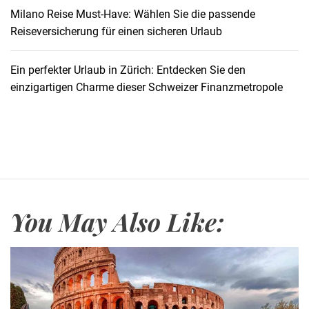
G
Milano Reise Must-Have: Wählen Sie die passende
r
Reiseversicherung für einen sicheren Urlaub
o
ß
Ein perfekter Urlaub in Zürich: Entdecken Sie den
u
einzigartigen Charme dieser Schweizer Finanzmetropole
n
d
K
l
e
i
n
You May Also Like: