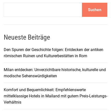
ü
Suchen
r
F
a
m
i
Neueste Beiträge
l
i
Den Spuren der Geschichte folgen: Entdecken der antiken
e
römischen Ruinen und Kulturerbestätten in Rom
n
:
Milan entdecken: Unverzichtbare historische, kulturelle und
S
modische Sehenswürdigkeiten
p
a
Komfort und Bequemlichkeit: Empfehlenswerte
ß
mittelklassige Hotels in Mailand mit gutem Preis-Leistungs-
f
Verhältnis
ü
r