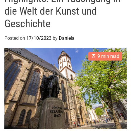
die Welt der Kunst und
Geschichte
Posted on
17/10/2023
by
Daniela
E
9 min read
s
t
i
m
a
t
e
d
r
e
a
d
t
i
m
e