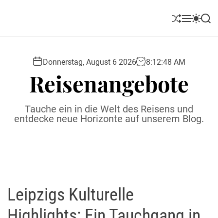
S
k
S
M
S
S
i
h
e
w
e
u
n
i
a
p
ff
u
t
r
t
l
c
c
Donnerstag, August 6 2026
8
:
12
:
49
AM
o
e
h
h
Reisenangebote
c
c
o
o
l
n
Tauche ein in die Welt des Reisens und
o
t
entdecke neue Horizonte auf unserem Blog.
r
e
m
o
n
d
t
e
Leipzigs Kulturelle
Highlights: Ein Tauchgang in