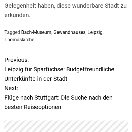
Gelegenheit haben, diese wunderbare Stadt zu
erkunden.
Tagged
Bach-Museum
,
Gewandhauses
,
Leipzig
,
Thomaskirche
Previous:
B
Leipzig für Sparfüchse: Budgetfreundliche
e
Unterkünfte in der Stadt
Next:
i
Flüge nach Stuttgart: Die Suche nach den
t
besten Reiseoptionen
r