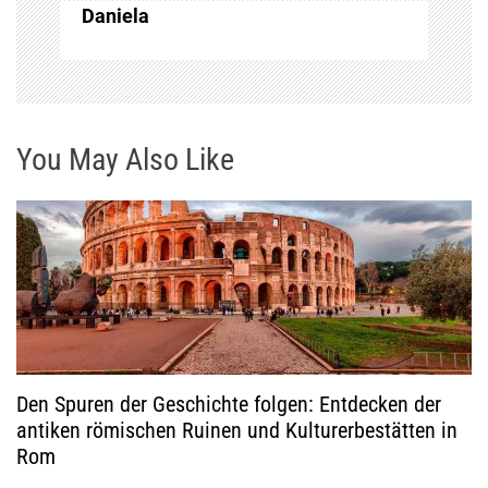
a
Daniela
g
s
n
You May Also Like
a
v
i
g
Den Spuren der Geschichte folgen: Entdecken der
a
antiken römischen Ruinen und Kulturerbestätten in
Rom
t