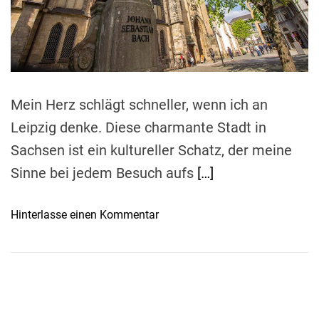
e
a
d
t
i
m
e
Mein Herz schlägt schneller, wenn ich an
Leipzig denke. Diese charmante Stadt in
Sachsen ist ein kultureller Schatz, der meine
Sinne bei jedem Besuch aufs
[…]
o
Hinterlasse einen Kommentar
n
L
e
i
p