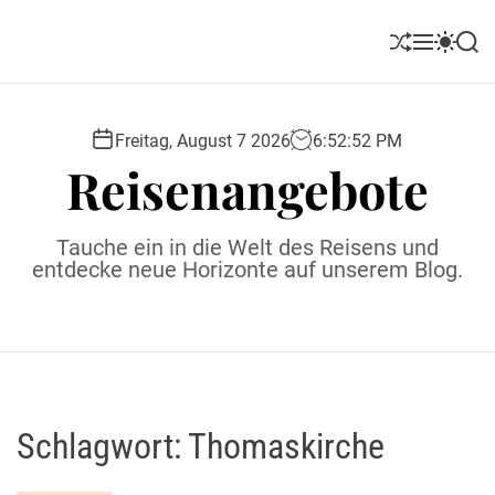
S
k
S
M
S
S
i
h
e
w
e
u
n
i
a
p
ff
u
t
r
t
l
c
c
Freitag, August 7 2026
6
:
52
:
53
PM
o
e
h
h
Reisenangebote
c
c
o
o
l
n
Tauche ein in die Welt des Reisens und
o
t
entdecke neue Horizonte auf unserem Blog.
r
e
m
o
n
d
t
e
Schlagwort:
Thomaskirche