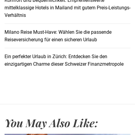
Komfort und Bequemlichkeit: Empfehlenswerte
l
mittelklassige Hotels in Mailand mit gutem Preis-Leistungs-
i
Verhältnis
g
h
t
Milano Reise Must-Have: Wählen Sie die passende
s
Reiseversicherung für einen sicheren Urlaub
:
E
Ein perfekter Urlaub in Zürich: Entdecken Sie den
i
einzigartigen Charme dieser Schweizer Finanzmetropole
n
T
a
u
c
h
g
You May Also Like:
a
n