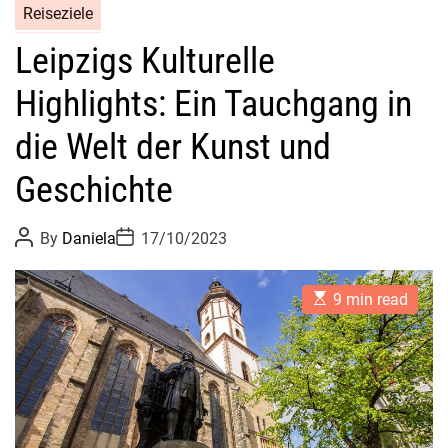
Reiseziele
Leipzigs Kulturelle
Highlights: Ein Tauchgang in
die Welt der Kunst und
Geschichte
P
P
By
Daniela
17/10/2023
o
o
s
s
t
t
E
A
D
9 min read
s
u
a
t
t
t
i
h
e
m
o
a
r
t
e
d
r