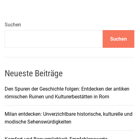
z
i
g
s
Suchen
K
Suchen
u
l
t
u
r
Neueste Beiträge
e
l
Den Spuren der Geschichte folgen: Entdecken der antiken
l
römischen Ruinen und Kulturerbestätten in Rom
e
H
Milan entdecken: Unverzichtbare historische, kulturelle und
i
modische Sehenswürdigkeiten
g
h