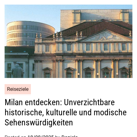
u
n
d
G
e
s
c
h
i
c
h
t
Reiseziele
e
Milan entdecken: Unverzichtbare
historische, kulturelle und modische
Sehenswürdigkeiten