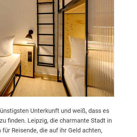
r
e
a
d
t
i
m
e
ünstigsten Unterkunft und weiß, dass es
 zu finden. Leipzig, die charmante Stadt in
 für Reisende, die auf ihr Geld achten,