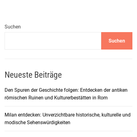
z
i
g
f
Suchen
ü
Suchen
r
S
p
a
r
Neueste Beiträge
f
ü
Den Spuren der Geschichte folgen: Entdecken der antiken
c
römischen Ruinen und Kulturerbestätten in Rom
h
s
Milan entdecken: Unverzichtbare historische, kulturelle und
e
modische Sehenswürdigkeiten
:
B