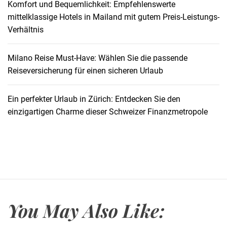
Komfort und Bequemlichkeit: Empfehlenswerte
u
mittelklassige Hotels in Mailand mit gutem Preis-Leistungs-
d
Verhältnis
g
e
t
Milano Reise Must-Have: Wählen Sie die passende
f
Reiseversicherung für einen sicheren Urlaub
r
e
Ein perfekter Urlaub in Zürich: Entdecken Sie den
u
einzigartigen Charme dieser Schweizer Finanzmetropole
n
d
l
i
c
h
e
You May Also Like:
U
n