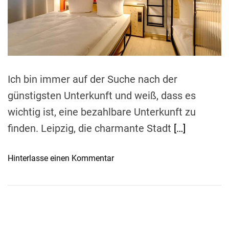
r
e
a
d
t
i
m
e
Ich bin immer auf der Suche nach der
günstigsten Unterkunft und weiß, dass es
wichtig ist, eine bezahlbare Unterkunft zu
finden. Leipzig, die charmante Stadt
[…]
o
Hinterlasse einen Kommentar
n
L
e
i
p