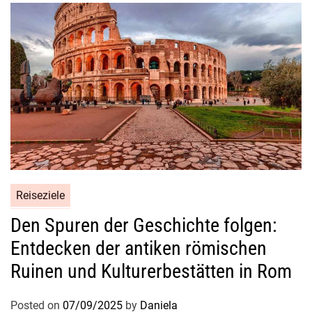
t
e
r
k
ü
n
f
t
e
i
n
Reiseziele
d
e
Den Spuren der Geschichte folgen:
r
Entdecken der antiken römischen
S
Ruinen und Kulturerbestätten in Rom
t
a
Posted on
07/09/2025
by
Daniela
d