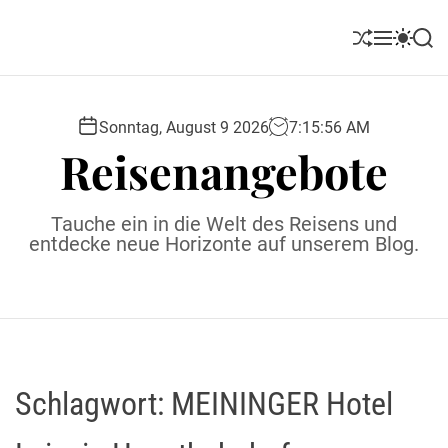
S
k
S
M
S
S
i
h
e
w
e
u
n
i
a
p
ff
u
t
r
t
l
c
c
Sonntag, August 9 2026
7
:
15
:
57
AM
o
e
h
h
Reisenangebote
c
c
o
o
l
n
Tauche ein in die Welt des Reisens und
o
t
entdecke neue Horizonte auf unserem Blog.
r
e
m
o
n
d
t
e
Schlagwort:
MEININGER Hotel