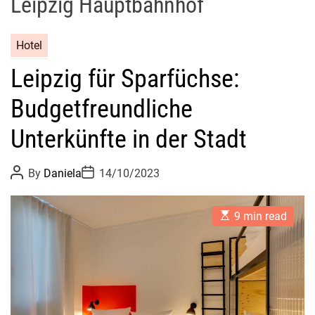
Leipzig Hauptbahnhof
Hotel
Leipzig für Sparfüchse:
Budgetfreundliche
Unterkünfte in der Stadt
P
P
By
Daniela
14/10/2023
o
o
s
s
t
t
E
A
D
9 min read
s
u
a
t
t
t
i
h
e
m
o
a
r
t
e
d