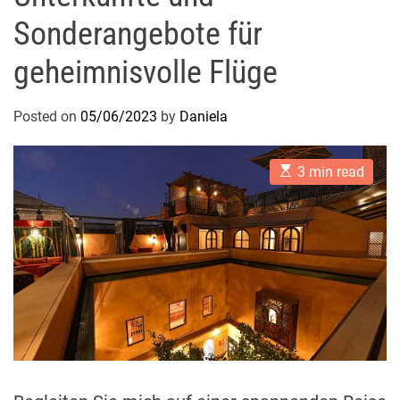
Sonderangebote für
geheimnisvolle Flüge
Posted on
05/06/2023
by
Daniela
E
3 min read
s
t
i
m
a
t
e
d
r
e
a
d
t
i
m
e