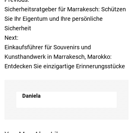
B
Sicherheitsratgeber für Marrakesch: Schützen
e
Sie Ihr Eigentum und Ihre persönliche
Sicherheit
i
Next:
t
Einkaufsführer für Souvenirs und
Kunsthandwerk in Marrakesch, Marokko:
r
Entdecken Sie einzigartige Erinnerungsstücke
a
g
Daniela
s
n
a