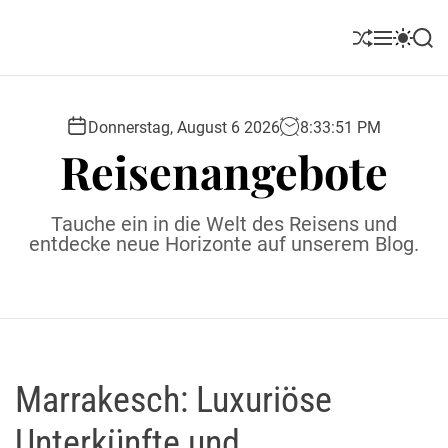
S
k
S
M
S
S
i
h
e
w
e
u
n
i
a
p
ff
u
t
r
t
l
c
c
Donnerstag, August 6 2026
8
:
33
:
52
PM
o
e
h
h
Reisenangebote
c
c
o
o
l
n
Tauche ein in die Welt des Reisens und
o
t
entdecke neue Horizonte auf unserem Blog.
r
e
m
o
n
d
t
e
Marrakesch: Luxuriöse
Unterkünfte und