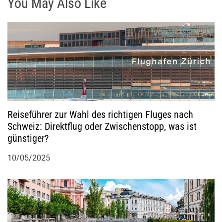
You May Also Like
v
i
g
a
t
Reiseführer zur Wahl des richtigen Fluges nach
Schweiz: Direktflug oder Zwischenstopp, was ist
i
günstiger?
o
10/05/2025
n