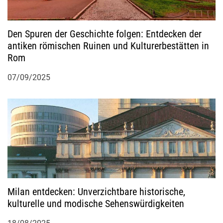
g
Den Spuren der Geschichte folgen: Entdecken der
a
antiken römischen Ruinen und Kulturerbestätten in
Rom
t
07/09/2025
i
o
n
Milan entdecken: Unverzichtbare historische,
kulturelle und modische Sehenswürdigkeiten