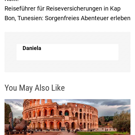
i
Reiseführer für Reiseversicherungen in Kap
t
Bon, Tunesien: Sorgenfreies Abenteuer erleben
r
a
Daniela
g
s
n
You May Also Like
a
v
i