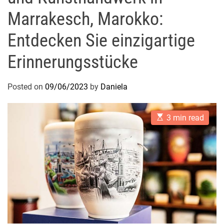
Marrakesch, Marokko:
Entdecken Sie einzigartige
Erinnerungsstücke
Posted on
09/06/2023
by
Daniela
E
3 min read
s
t
i
m
a
t
e
d
r
e
a
d
t