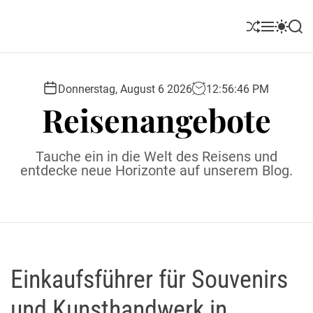
S
k
S
M
S
S
i
h
e
w
e
u
n
i
a
p
ff
u
t
r
t
l
c
c
Donnerstag, August 6 2026
12
:
56
:
47
PM
o
e
h
h
Reisenangebote
c
c
o
o
l
n
Tauche ein in die Welt des Reisens und
o
t
entdecke neue Horizonte auf unserem Blog.
r
e
m
o
n
d
t
e
Einkaufsführer für Souvenirs
und Kunsthandwerk in