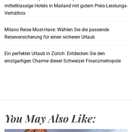
mittelklassige Hotels in Mailand mit gutem Preis-Leistungs-
e
Verhältnis
n
S
t
Milano Reise Must-Have: Wählen Sie die passende
r
Reiseversicherung für einen sicheren Urlaub
a
n
Ein perfekter Urlaub in Zürich: Entdecken Sie den
d
einzigartigen Charme dieser Schweizer Finanzmetropole
:
U
n
v
e
r
g
You May Also Like:
e
s