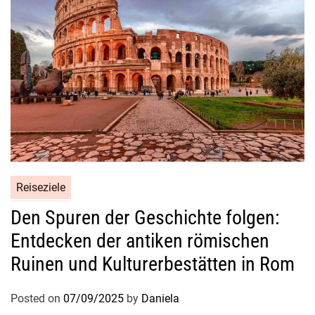
s
l
i
c
h
e
H
o
c
h
z
Reiseziele
e
i
Den Spuren der Geschichte folgen:
t
Entdecken der antiken römischen
s
Ruinen und Kulturerbestätten in Rom
a
n
Posted on
07/09/2025
by
Daniela
g