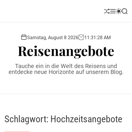
S
k
S
M
S
S
i
h
e
w
e
u
n
i
a
p
ff
u
t
r
t
l
c
c
Samstag, August 8 2026
11
:
31
:
29
AM
o
e
h
h
Reisenangebote
c
c
o
o
l
n
Tauche ein in die Welt des Reisens und
o
t
entdecke neue Horizonte auf unserem Blog.
r
e
m
o
n
d
t
e
Schlagwort:
Hochzeitsangebote