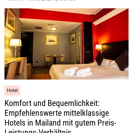
a
f
t
e
Z
e
r
e
m
o
n
i
e
Hotel
Komfort und Bequemlichkeit:
Empfehlenswerte mittelklassige
Hotels in Mailand mit gutem Preis-
Leistungs-Verhältnis