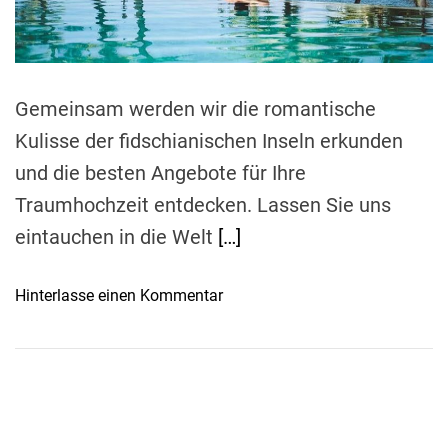
e
a
d
t
i
m
e
Gemeinsam werden wir die romantische
Kulisse der fidschianischen Inseln erkunden
und die besten Angebote für Ihre
Traumhochzeit entdecken. Lassen Sie uns
eintauchen in die Welt
[…]
o
Hinterlasse einen Kommentar
n
R
o
m
a
n