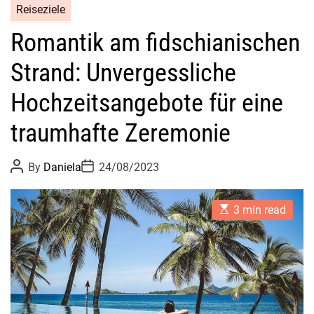
Reiseziele
Romantik am fidschianischen
Strand: Unvergessliche
Hochzeitsangebote für eine
traumhafte Zeremonie
P
P
By
Daniela
24/08/2023
o
o
s
s
t
t
E
A
D
3 min read
s
u
a
t
t
t
i
h
e
m
o
a
r
t
e
d
r