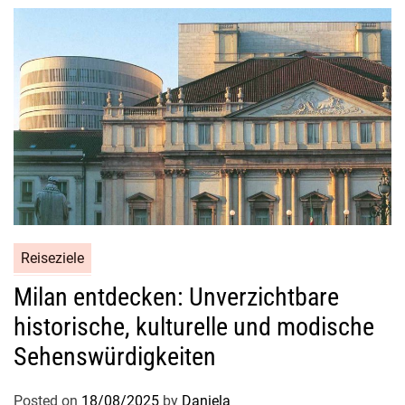
e
b
o
t
e
f
ü
r
e
i
n
e
Reiseziele
t
Milan entdecken: Unverzichtbare
r
a
historische, kulturelle und modische
u
Sehenswürdigkeiten
m
h
Posted on
18/08/2025
by
Daniela