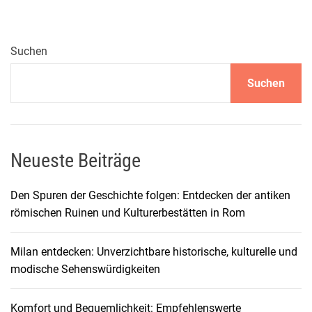
t
i
k
Suchen
a
Suchen
m
f
i
d
s
Neueste Beiträge
c
h
Den Spuren der Geschichte folgen: Entdecken der antiken
i
römischen Ruinen und Kulturerbestätten in Rom
a
n
Milan entdecken: Unverzichtbare historische, kulturelle und
i
modische Sehenswürdigkeiten
s
c
Komfort und Bequemlichkeit: Empfehlenswerte
h