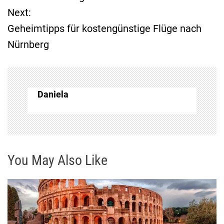
Next:
t
Geheimtipps für kostengünstige Flüge nach
Nürnberg
r
a
g
Daniela
s
n
You May Also Like
a
v
i