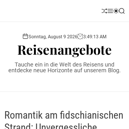
S
k
S
M
S
S
i
h
e
w
e
u
n
i
a
p
ff
u
t
r
t
l
c
c
Sonntag, August 9 2026
3
:
49
:
14
AM
o
e
h
h
Reisenangebote
c
c
o
o
l
n
Tauche ein in die Welt des Reisens und
o
t
entdecke neue Horizonte auf unserem Blog.
r
e
m
o
n
d
t
e
Romantik am fidschianischen
Strand: Unvergessliche