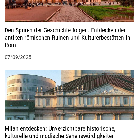
g
a
Den Spuren der Geschichte folgen: Entdecken der
antiken römischen Ruinen und Kulturerbestätten in
t
Rom
i
07/09/2025
o
n
Milan entdecken: Unverzichtbare historische,
kulturelle und modische Sehenswürdigkeiten