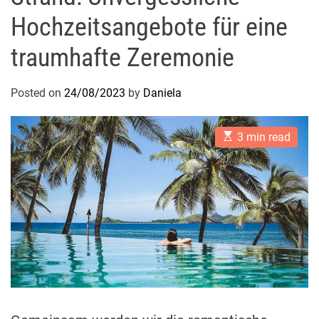
Hochzeitsangebote für eine
traumhafte Zeremonie
Posted on
24/08/2023
by
Daniela
E
3 min read
s
t
i
m
a
t
e
d
r
e
a
d
t
i
m
e