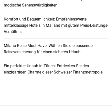
s
modische Sehenswürdigkeiten
i
c
Komfort und Bequemlichkeit: Empfehlenswerte
h
mittelklassige Hotels in Mailand mit gutem Preis-Leistungs-
e
Verhältnis
r
u
n
Milano Reise Must-Have: Wählen Sie die passende
g
Reiseversicherung für einen sicheren Urlaub
f
ü
Ein perfekter Urlaub in Zürich: Entdecken Sie den
r
einzigartigen Charme dieser Schweizer Finanzmetropole
R
i
o
d
e
J