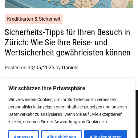
Kreditkarten & Sicherheit
Sicherheits-Tipps für Ihren Besuch in
Zürich: Wie Sie Ihre Reise- und
Wertsicherheit gewährleisten können
Posted on
30/05/2025
by
Daniela
Wir schätzen Ihre Privatsphäre
Wir verwenden Cookies, um Ihr Surferlebnis zu verbessern,
personalisierte Anzeigen oder Inhalte einzusetzen und unseren
Impressum
Datenschutzerklärung
Datenverkehr zu analysieren. Wenn Sie auf „Alle akzeptieren"
klicken, stimmen Sie der Anwendung von Cookies zu.
Copyright © 2026
Designed & Developed by
ThemeinWP Team
Anpassen
Alles ablehnen
Alle akzeptieren