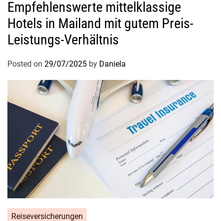
Empfehlenswerte mittelklassige
l
u
Hotels in Mailand mit gutem Preis-
s
Leistungs-Verhältnis
t
!
Posted on
29/07/2025
by
Daniela
Reiseversicherungen