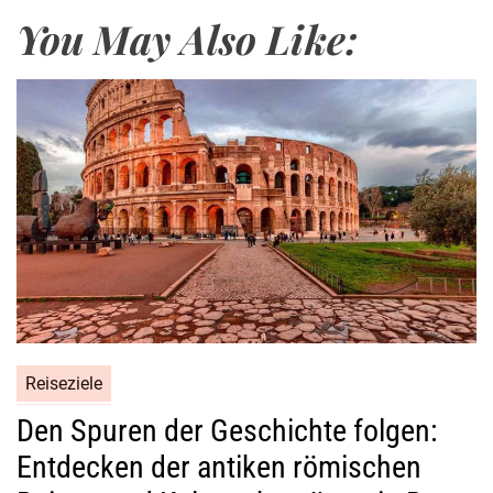
a
You May Also Like:
n
e
i
r
o
m
i
t
Z
u
s
a
t
Reiseziele
z
l
Den Spuren der Geschichte folgen:
e
Entdecken der antiken römischen
i