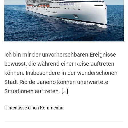
e
d
r
e
a
d
t
i
m
e
Ich bin mir der unvorhersehbaren Ereignisse
bewusst, die während einer Reise auftreten
können. Insbesondere in der wunderschönen
Stadt Rio de Janeiro können unerwartete
Situationen auftreten.
[…]
o
Hinterlasse einen Kommentar
n
D