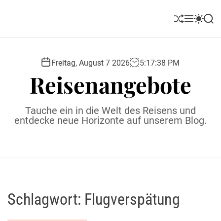
S
k
S
M
S
S
i
h
e
w
e
u
n
i
a
p
ff
u
t
r
t
l
c
c
Freitag, August 7 2026
5
:
17
:
38
PM
o
e
h
h
Reisenangebote
c
c
o
o
l
n
Tauche ein in die Welt des Reisens und
o
t
entdecke neue Horizonte auf unserem Blog.
r
e
m
o
n
d
t
e
Schlagwort:
Flugverspätung