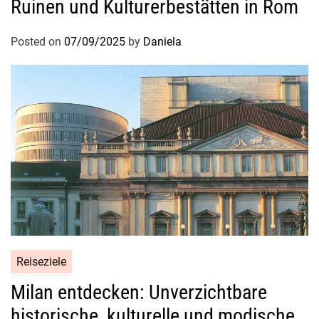
Ruinen und Kulturerbestätten in Rom
s
t
Posted on
07/09/2025
by
Daniela
u
n
g
e
n
w
i
e
F
l
u
g
v
Reiseziele
e
Milan entdecken: Unverzichtbare
r
s
historische, kulturelle und modische