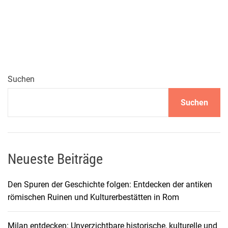
i
e
r
i
c
h
t
Suchen
i
Suchen
g
e
R
e
i
Neueste Beiträge
s
e
Den Spuren der Geschichte folgen: Entdecken der antiken
v
römischen Ruinen und Kulturerbestätten in Rom
e
r
Milan entdecken: Unverzichtbare historische, kulturelle und