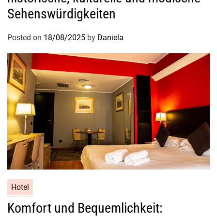
p
Sehenswürdigkeiten
ä
t
Posted on
18/08/2025
by
Daniela
u
n
g
u
n
d
G
e
p
ä
c
k
v
Hotel
e
Komfort und Bequemlichkeit:
r