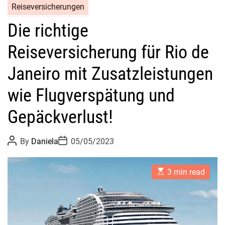
Reiseversicherungen
Die richtige
Reiseversicherung für Rio de
Janeiro mit Zusatzleistungen
wie Flugverspätung und
Gepäckverlust!
P
P
By
Daniela
05/05/2023
o
o
s
s
t
t
E
A
D
3 min read
s
u
a
t
t
t
i
h
e
m
o
a
r
t