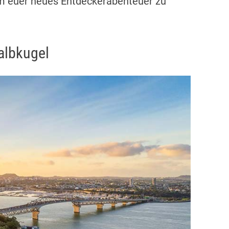
um euer neues Entdeckerabenteuer zu
albkugel