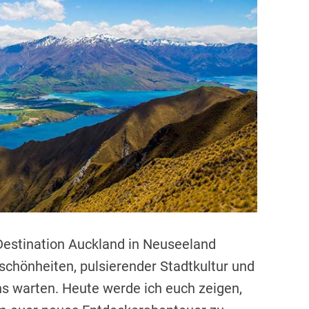
t
e
d
r
e
a
d
t
i
m
e
estination Auckland in Neuseeland
chönheiten, pulsierender Stadtkultur und
ns warten. Heute werde ich euch zeigen,