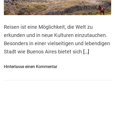
t
i
m
e
Reisen ist eine Möglichkeit, die Welt zu
erkunden und in neue Kulturen einzutauchen.
Besonders in einer vielseitigen und lebendigen
Stadt wie Buenos Aires bietet sich
[…]
o
Hinterlasse einen Kommentar
n
E
i
n
A
b
e