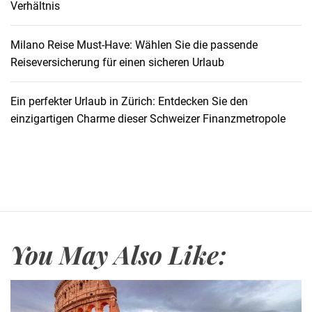
Verhältnis
s
:
M
Milano Reise Must-Have: Wählen Sie die passende
i
Reiseversicherung für einen sicheren Urlaub
t
d
Ein perfekter Urlaub in Zürich: Entdecken Sie den
e
einzigartigen Charme dieser Schweizer Finanzmetropole
m
M
i
e
t
w
a
You May Also Like:
g
e
n
d