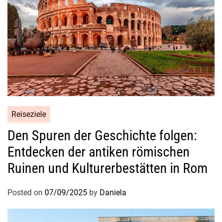
u
r
c
h
S
ü
d
a
m
Reiseziele
e
r
Den Spuren der Geschichte folgen:
i
Entdecken der antiken römischen
k
Ruinen und Kulturerbestätten in Rom
a
Posted on
07/09/2025
by
Daniela