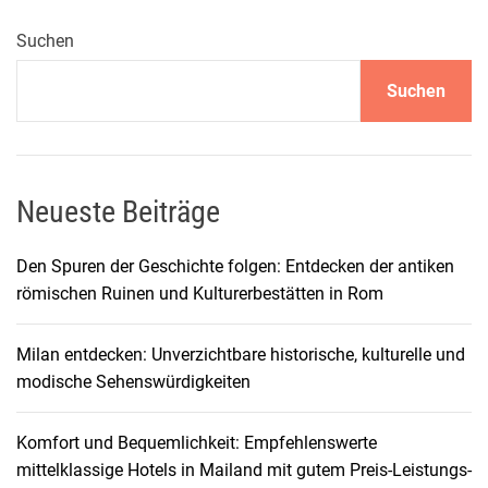
n
t
Suchen
e
Suchen
u
e
r
i
n
Neueste Beiträge
B
u
Den Spuren der Geschichte folgen: Entdecken der antiken
e
römischen Ruinen und Kulturerbestätten in Rom
n
o
Milan entdecken: Unverzichtbare historische, kulturelle und
s
modische Sehenswürdigkeiten
A
i
Komfort und Bequemlichkeit: Empfehlenswerte
r
mittelklassige Hotels in Mailand mit gutem Preis-Leistungs-
e