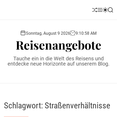
S
k
S
M
S
S
i
h
e
w
e
u
n
i
a
p
ff
u
t
r
t
l
c
c
Sonntag, August 9 2026
9
:
10
:
59
AM
o
e
h
h
Reisenangebote
c
c
o
o
l
n
Tauche ein in die Welt des Reisens und
o
t
entdecke neue Horizonte auf unserem Blog.
r
e
m
o
n
d
t
e
Schlagwort:
Straßenverhältnisse