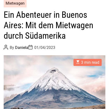
Mietwagen
Ein Abenteuer in Buenos
Aires: Mit dem Mietwagen
durch Südamerika
P
P
By
Daniela
01/04/2023
o
o
s
s
t
t
E
A
D
3 min read
s
u
a
t
t
t
i
h
e
m
o
a
r
t
e
d
r
e
a
d