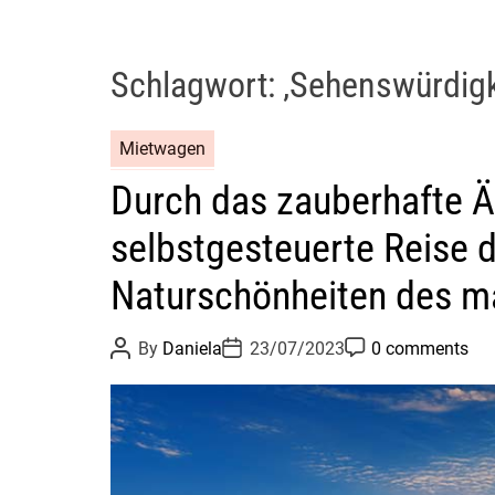
Schlagwort:
‚Sehenswürdigk
Mietwagen
Durch das zauberhafte Ä
selbstgesteuerte Reise d
Naturschönheiten des ma
P
P
P
By
Daniela
23/07/2023
0 comments
o
o
o
s
s
s
t
t
t
A
D
C
u
a
o
t
t
m
h
e
m
o
e