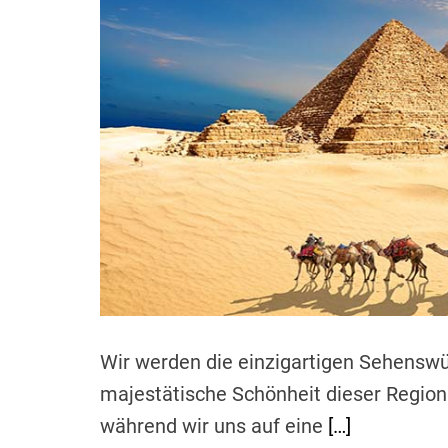
r
n
t
Wir werden die einzigartigen Sehenswür
majestätische Schönheit dieser Region
während wir uns auf eine
[…]