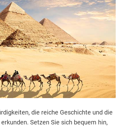
a
t
e
d
r
e
a
d
t
i
m
e
digkeiten, die reiche Geschichte und die
 erkunden. Setzen Sie sich bequem hin,