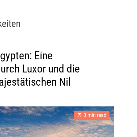
eiten
gypten: Eine
urch Luxor und die
jestätischen Nil
E
3 min read
s
t
i
m