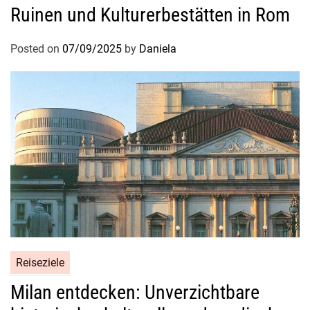
Ruinen und Kulturerbestätten in Rom
f
r
Posted on
07/09/2025
by
Daniela
ü
c
h
t
e
n
u
n
d
l
o
k
a
Reiseziele
l
Milan entdecken: Unverzichtbare
e
n