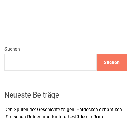
u
l
i
n
a
r
i
Suchen
s
Suchen
c
h
e
E
n
Neueste Beiträge
t
d
Den Spuren der Geschichte folgen: Entdecken der antiken
e
römischen Ruinen und Kulturerbestätten in Rom
c
k