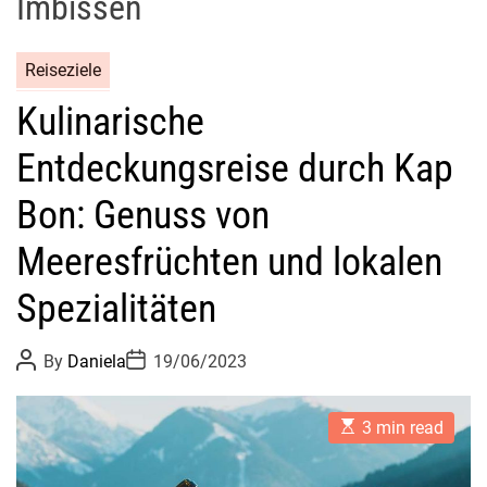
Imbissen
Reiseziele
Kulinarische
Entdeckungsreise durch Kap
Bon: Genuss von
Meeresfrüchten und lokalen
Spezialitäten
P
P
By
Daniela
19/06/2023
o
o
s
s
t
t
E
A
D
3 min read
s
u
a
t
t
t
i
h
e