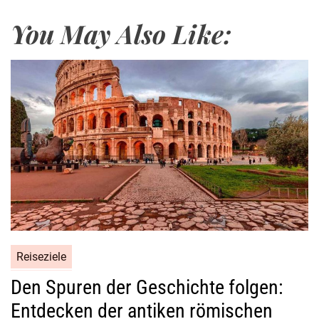
o
You May Also Like:
n
:
G
e
n
u
s
s
v
o
n
M
e
Reiseziele
e
r
Den Spuren der Geschichte folgen:
e
Entdecken der antiken römischen
s