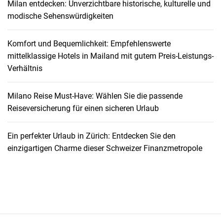
Milan entdecken: Unverzichtbare historische, kulturelle und
u
modische Sehenswürdigkeiten
n
g
Komfort und Bequemlichkeit: Empfehlenswerte
s
mittelklassige Hotels in Mailand mit gutem Preis-Leistungs-
r
Verhältnis
e
i
s
Milano Reise Must-Have: Wählen Sie die passende
e
Reiseversicherung für einen sicheren Urlaub
d
u
Ein perfekter Urlaub in Zürich: Entdecken Sie den
r
einzigartigen Charme dieser Schweizer Finanzmetropole
c
h
K
a
p
B