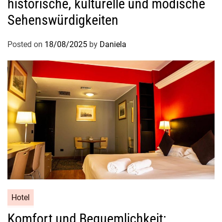
historische, kulturelle und modische
S
Sehenswürdigkeiten
p
e
Posted on
18/08/2025
by
Daniela
z
i
a
l
i
t
ä
t
e
n
Hotel
Komfort und Bequemlichkeit: