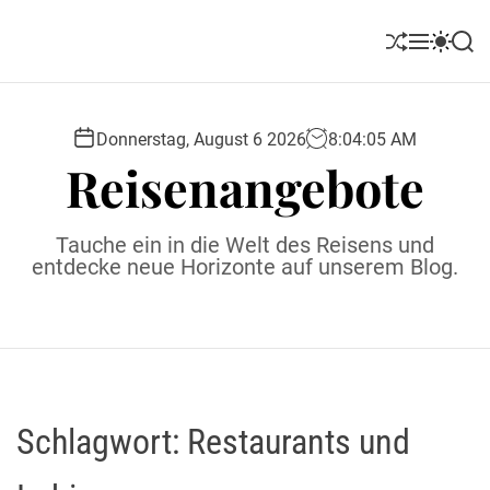
S
k
S
M
S
S
i
h
e
w
e
u
n
i
a
p
ff
u
t
r
t
l
c
c
Donnerstag, August 6 2026
8
:
04
:
06
AM
o
e
h
h
Reisenangebote
c
c
o
o
l
n
Tauche ein in die Welt des Reisens und
o
t
entdecke neue Horizonte auf unserem Blog.
r
e
m
o
n
d
t
e
Schlagwort:
Restaurants und