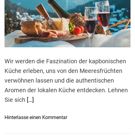
m
o
a
r
t
e
d
r
e
a
d
t
i
m
e
Wir werden die Faszination der kapbonischen
Küche erleben, uns von den Meeresfrüchten
verwöhnen lassen und die authentischen
Aromen der lokalen Küche entdecken. Lehnen
Sie sich
[…]
o
Hinterlasse einen Kommentar
n
K