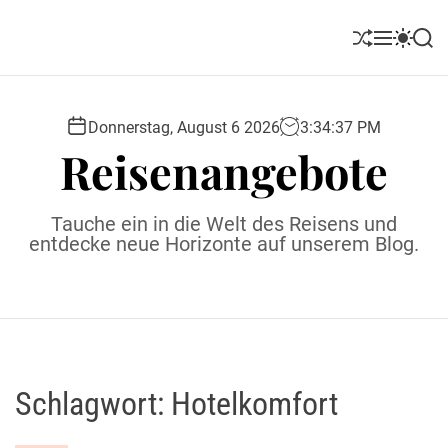
S
k
S
M
S
S
i
h
e
w
e
u
n
i
a
p
ff
u
t
r
t
l
c
c
Donnerstag, August 6 2026
3
:
34
:
38
PM
o
e
h
h
Reisenangebote
c
c
o
o
l
n
Tauche ein in die Welt des Reisens und
o
t
entdecke neue Horizonte auf unserem Blog.
r
e
m
o
n
d
t
e
Schlagwort:
Hotelkomfort