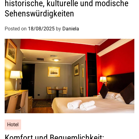
k
historische, kulturelle und modische
l
Sehenswürdigkeiten
a
s
Posted on
18/08/2025
by
Daniela
s
i
g
e
r
H
o
t
e
l
k
o
m
Hotel
f
Komfort und Bequemlichkeit: