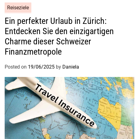
r
Reiseziele
T
i
Ein perfekter Urlaub in Zürich:
e
Entdecken Sie den einzigartigen
r
Charme dieser Schweizer
w
e
Finanzmetropole
l
t
Posted on
19/06/2025
by
Daniela