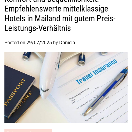
o
Empfehlenswerte mittelklassige
r
t
Hotels in Mailand mit gutem Preis-
f
Leistungs-Verhältnis
ü
r
Posted on
29/07/2025
by
Daniela
u
n
v
e
r
g
e
s
s
l
i
c