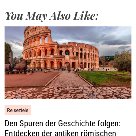
e
You May Also Like:
n
g
e
t
i
:
A
b
e
n
t
e
u
Reiseziele
e
r
Den Spuren der Geschichte folgen:
l
Entdecken der antiken römischen
i