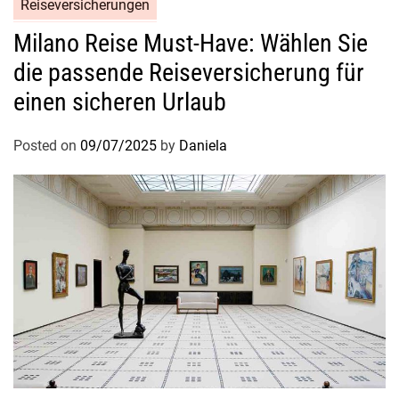
h
Reiseversicherungen
e
Milano Reise Must-Have: Wählen Sie
B
die passende Reiseversicherung für
e
g
einen sicheren Urlaub
e
g
Posted on
09/07/2025
by
Daniela
n
u
n
g
e
n
m
i
t
d
e