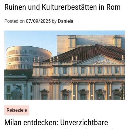
Ruinen und Kulturerbestätten in Rom
c
h
Posted on
07/09/2025
by
Daniela
e
s
C
a
m
p
e
n
u
n
d
e
r
Reiseziele
s
Milan entdecken: Unverzichtbare
t