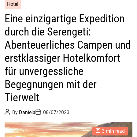
Hotel
Eine einzigartige Expedition
durch die Serengeti:
Abenteuerliches Campen und
erstklassiger Hotelkomfort
für unvergessliche
Begegnungen mit der
Tierwelt
P
P
By
Daniela
08/07/2023
o
o
s
s
t
t
E
A
D
3 min read
s
u
a