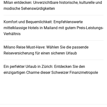
Milan entdecken: Unverzichtbare historische, kulturelle und
e
modische Sehenswürdigkeiten
d
i
Komfort und Bequemlichkeit: Empfehlenswerte
t
mittelklassige Hotels in Mailand mit gutem Preis-Leistungs-
i
Verhältnis
o
n
d
Milano Reise Must-Have: Wählen Sie die passende
u
Reiseversicherung für einen sicheren Urlaub
r
c
Ein perfekter Urlaub in Zürich: Entdecken Sie den
h
einzigartigen Charme dieser Schweizer Finanzmetropole
d
i
e
S
e
r