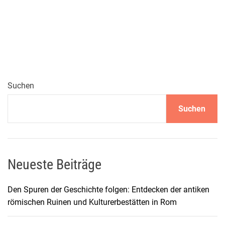
i
n
e
e
i
n
z
Suchen
i
Suchen
g
a
r
t
i
Neueste Beiträge
g
e
Den Spuren der Geschichte folgen: Entdecken der antiken
E
römischen Ruinen und Kulturerbestätten in Rom
x
p