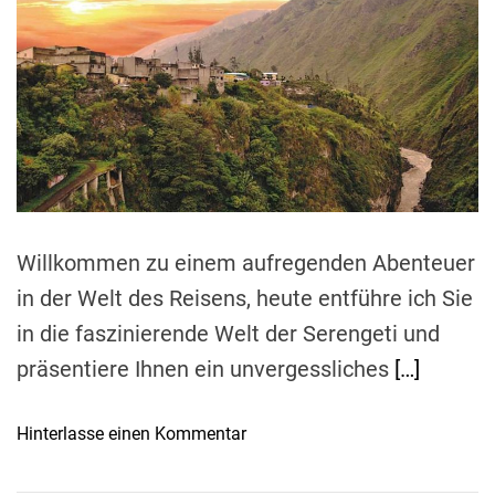
t
t
t
i
h
e
m
o
a
r
t
e
d
r
e
a
d
t
i
m
e
Willkommen zu einem aufregenden Abenteuer
in der Welt des Reisens, heute entführe ich Sie
in die faszinierende Welt der Serengeti und
präsentiere Ihnen ein unvergessliches
[…]
o
Hinterlasse einen Kommentar
n
E