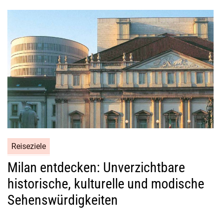
n
s
u
n
d
e
n
t
d
e
c
k
Reiseziele
e
Milan entdecken: Unverzichtbare
n
S
historische, kulturelle und modische
i
Sehenswürdigkeiten
e
d