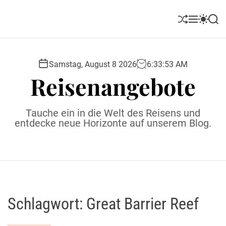
S
k
S
M
S
S
i
h
e
w
e
u
n
i
a
p
ff
u
t
r
t
l
c
c
Samstag, August 8 2026
6
:
33
:
53
AM
o
e
h
h
Reisenangebote
c
c
o
o
l
n
Tauche ein in die Welt des Reisens und
o
t
entdecke neue Horizonte auf unserem Blog.
r
e
m
o
n
d
t
e
Schlagwort:
Great Barrier Reef