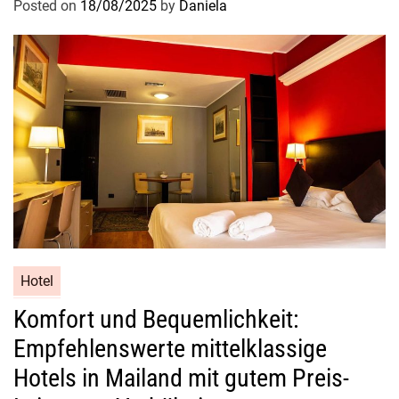
Posted on
18/08/2025
by
Daniela
i
e
g
e
h
e
i
m
n
i
s
v
o
Hotel
l
Komfort und Bequemlichkeit:
l
Empfehlenswerte mittelklassige
e
S
Hotels in Mailand mit gutem Preis-
c