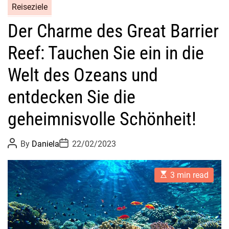
Reiseziele
Der Charme des Great Barrier
Reef: Tauchen Sie ein in die
Welt des Ozeans und
entdecken Sie die
geheimnisvolle Schönheit!
P
P
By
Daniela
22/02/2023
o
o
s
s
t
t
E
A
D
3 min read
s
u
a
t
t
t
i
h
e
m
o
a
r
t