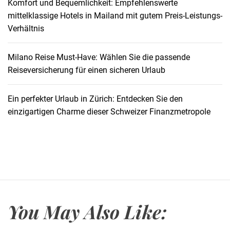
Komfort und Bequemlichkeit: Empfehlenswerte
e
mittelklassige Hotels in Mailand mit gutem Preis-Leistungs-
r
Verhältnis
R
e
e
Milano Reise Must-Have: Wählen Sie die passende
f
Reiseversicherung für einen sicheren Urlaub
:
T
Ein perfekter Urlaub in Zürich: Entdecken Sie den
a
einzigartigen Charme dieser Schweizer Finanzmetropole
u
c
h
e
n
S
i
You May Also Like:
e
e