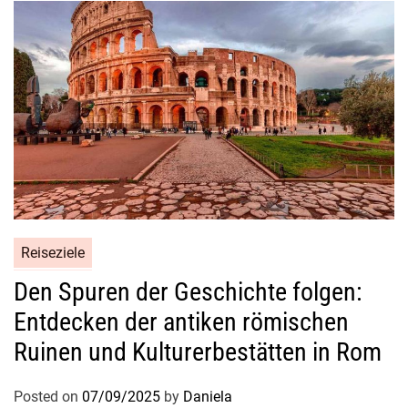
i
n
i
n
d
i
e
W
e
l
t
Reiseziele
d
e
Den Spuren der Geschichte folgen:
s
Entdecken der antiken römischen
O
Ruinen und Kulturerbestätten in Rom
z
e
Posted on
07/09/2025
by
Daniela
a