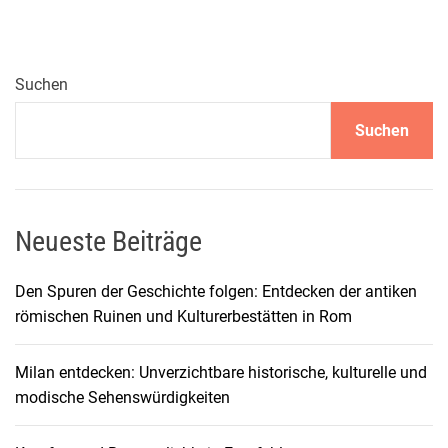
h
a
r
m
Suchen
e
Suchen
d
e
s
G
r
Neueste Beiträge
e
a
Den Spuren der Geschichte folgen: Entdecken der antiken
t
römischen Ruinen und Kulturerbestätten in Rom
B
a
Milan entdecken: Unverzichtbare historische, kulturelle und
r
modische Sehenswürdigkeiten
r
i