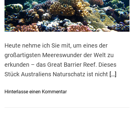
e
d
r
e
a
d
t
i
m
e
Heute nehme ich Sie mit, um eines der
großartigsten Meereswunder der Welt zu
erkunden – das Great Barrier Reef. Dieses
Stück Australiens Naturschatz ist nicht
[…]
o
Hinterlasse einen Kommentar
n
D
e
r
C