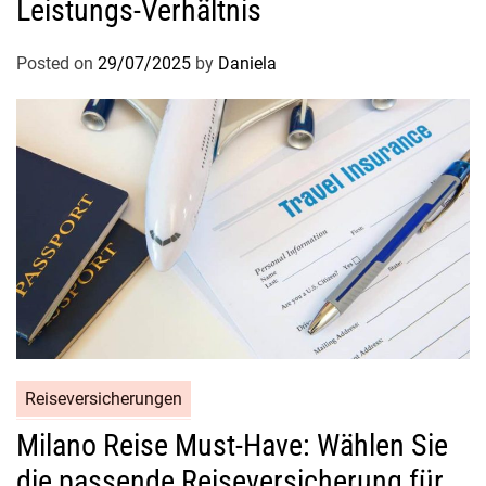
Leistungs-Verhältnis
h
ö
Posted on
29/07/2025
by
Daniela
n
h
e
i
t
!
Reiseversicherungen
Milano Reise Must-Have: Wählen Sie
die passende Reiseversicherung für