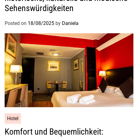
w
Sehenswürdigkeiten
a
i
Posted on
18/08/2025
by
Daniela
i
f
ü
r
e
i
n
e
n
o
c
h
a
Hotel
n
Komfort und Bequemlichkeit:
g