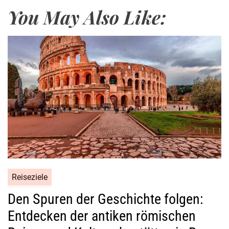
g
You May Also Like:
:
S
o
m
m
e
r
l
i
c
h
e
W
Reiseziele
a
s
Den Spuren der Geschichte folgen:
s
Entdecken der antiken römischen
e