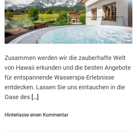
a
r
t
e
d
r
e
a
d
t
i
m
Zusammen werden wir die zauberhafte Welt
e
von Hawaii erkunden und die besten Angebote
für entspannende Wasserspa-Erlebnisse
entdecken. Lassen Sie uns eintauchen in die
Oase des
[…]
o
Hinterlasse einen Kommentar
n
E