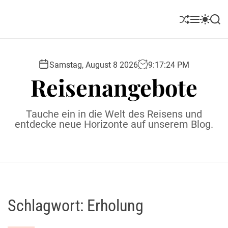
S
k
S
M
S
S
i
h
e
w
e
u
n
i
a
p
ff
u
t
r
t
l
c
c
Samstag, August 8 2026
9
:
17
:
25
PM
o
e
h
h
Reisenangebote
c
c
o
o
l
n
Tauche ein in die Welt des Reisens und
o
t
entdecke neue Horizonte auf unserem Blog.
r
e
m
o
n
d
t
e
Schlagwort:
Erholung