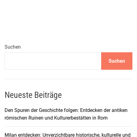
x
k
l
u
s
i
v
Suchen
e
Suchen
r
G
e
n
u
Neueste Beiträge
s
s
Den Spuren der Geschichte folgen: Entdecken der antiken
u
römischen Ruinen und Kulturerbestätten in Rom
n
d
Milan entdecken: Unverzichtbare historische, kulturelle und