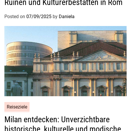
Ruinen und Kulturerbestätten in Rom
r
s
Posted on
07/09/2025
by
Daniela
p
a
-
A
n
g
e
b
o
t
e
a
u
Reiseziele
f
Milan entdecken: Unverzichtbare
H
a
historische, kulturelle und modische