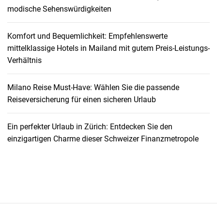
v
modische Sehenswürdigkeiten
o
l
Komfort und Bequemlichkeit: Empfehlenswerte
l
mittelklassige Hotels in Mailand mit gutem Preis-Leistungs-
k
Verhältnis
o
m
m
Milano Reise Must-Have: Wählen Sie die passende
e
Reiseversicherung für einen sicheren Urlaub
n
e
Ein perfekter Urlaub in Zürich: Entdecken Sie den
E
einzigartigen Charme dieser Schweizer Finanzmetropole
r
h
o
l
u
n