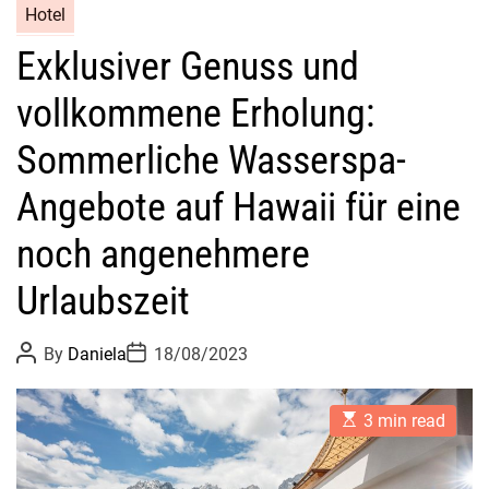
Hotel
Exklusiver Genuss und
vollkommene Erholung:
Sommerliche Wasserspa-
Angebote auf Hawaii für eine
noch angenehmere
Urlaubszeit
P
P
By
Daniela
18/08/2023
o
o
s
s
t
t
E
A
D
3 min read
s
u
a
t
t
t
i
h
e
m
o