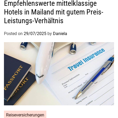
Empfehlenswerte mittelklassige
e
n
Hotels in Mailand mit gutem Preis-
e
Leistungs-Verhältnis
h
m
Posted on
29/07/2025
by
Daniela
e
r
e
U
r
l
a
u
b
s
z
e
i
Reiseversicherungen